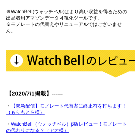
※WatchBell(ウォッチベル)はより高い収益を得るための
出品者用アマゾンデータ可視化ツールです。
※モノレートの代替えやリニューアルではございませ
ん。
【2020/7/1掲載】------
・
【緊急配信】モノレート代替案に終止符を打ちます！
（もりもとら様）
・
WatchBell（ウォッチベル）β版レビュー！モノレート
の代わりになる？（アオ様）