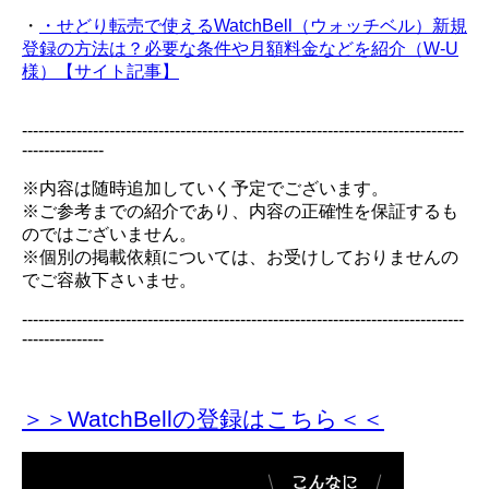
・
・せどり転売で使えるWatchBell（ウォッチベル）新規
登録の方法は？必要な条件や月額料金などを紹介（W-U
様）【サイト記事】
---------------------------------------------------------------------------------
---------------
※内容は随時追加していく予定でございます。
※ご参考までの紹介であり、内容の正確性を保証するも
のではございません。
※個別の掲載依頼については、お受けしておりませんの
でご容赦下さいませ。
---------------------------------------------------------------------------------
---------------
＞＞WatchBellの登録
はこちら＜＜