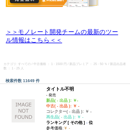
＞＞モノレート開発チームの最新のツー
ル情報
はこちら＜＜
カテゴリ: すべての
/
中古価格
： 1 - 1500 円
/
新品プレミア
： 25 - 50 ％
/
新品出品者
数
： 1 - 25 人
検索件数 11649 件
タイトル不明
- 発売
新品
( - 出品 )
:
￥-
中古
( - 出品 )
:
￥ -
コレクター
( - 出品 )
:
￥ -
再生品
( - 出品 )
:
￥ -
ランキング [
その他
]
-
位
参考価格
:
￥ -