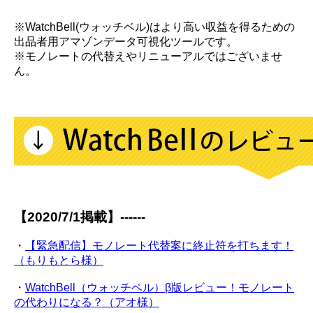
※WatchBell(ウォッチベル)はより高い収益を得るための
出品者用アマゾンデータ可視化ツールです。
※モノレートの代替えやリニューアルではございませ
ん。
【2020/7/1掲載】------
・
【緊急配信】モノレート代替案に終止符を打ちます！
（もりもとら様）
・
WatchBell（ウォッチベル）β版レビュー！モノレート
の代わりになる？（アオ様）