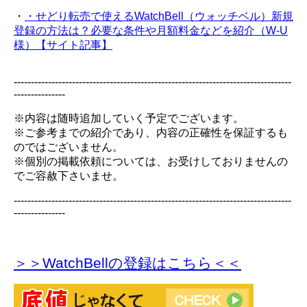
・
・せどり転売で使えるWatchBell（ウォッチベル）新規
登録の方法は？必要な条件や月額料金などを紹介（W-U
様）【サイト記事】
---------------------------------------------------------------------------------
---------------
※内容は随時追加していく予定でございます。
※ご参考までの紹介であり、内容の正確性を保証するも
のではございません。
※個別の掲載依頼については、お受けしておりませんの
でご容赦下さいませ。
---------------------------------------------------------------------------------
---------------
＞＞WatchBellの登録
はこちら＜＜