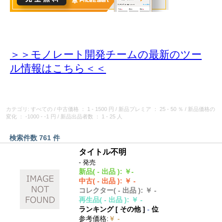
＞＞モノレート開発チームの最新のツー
ル情報
はこちら＜＜
カテゴリ: すべての
/
中古価格
： 1 - 1500 円
/
新品プレミア
： 25 - 50 ％
/
新品価格の
変化
： -1000 - -1 円
/
新品出品者数
： 1 - 25 人
検索件数 761 件
タイトル不明
- 発売
新品
( - 出品 )
:
￥-
中古
( - 出品 )
:
￥ -
コレクター
( - 出品 )
:
￥ -
再生品
( - 出品 )
:
￥ -
ランキング [
その他
]
-
位
参考価格
:
￥ -