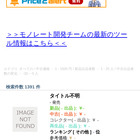
＞＞モノレート開発チームの最新のツー
ル情報
はこちら＜＜
カテゴリ: すべての
/
中古価格
： 1 - 1500 円
/
新品出品者数
： 1 - 25 人
/
中古出品者
数の変化
： -20 - -5 人
検索件数 1391 件
タイトル不明
- 発売
新品
( - 出品 )
:
￥-
中古
( - 出品 )
:
￥ -
コレクター
( - 出品 )
:
￥ -
再生品
( - 出品 )
:
￥ -
ランキング [
その他
]
-
位
参考価格
:
￥ -