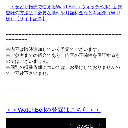
・
・せどり転売で使えるWatchBell（ウォッチベル）新規
登録の方法は？必要な条件や月額料金などを紹介（W-U
様）【サイト記事】
---------------------------------------------------------------------------------
---------------
※内容は随時追加していく予定でございます。
※ご参考までの紹介であり、内容の正確性を保証するも
のではございません。
※個別の掲載依頼については、お受けしておりませんの
でご容赦下さいませ。
---------------------------------------------------------------------------------
---------------
＞＞WatchBellの登録
はこちら＜＜