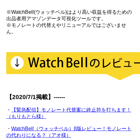
※WatchBell(ウォッチベル)はより高い収益を得るための
出品者用アマゾンデータ可視化ツールです。
※モノレートの代替えやリニューアルではございませ
ん。
【2020/7/1掲載】------
・
【緊急配信】モノレート代替案に終止符を打ちます！
（もりもとら様）
・
WatchBell（ウォッチベル）β版レビュー！モノレート
の代わりになる？（アオ様）