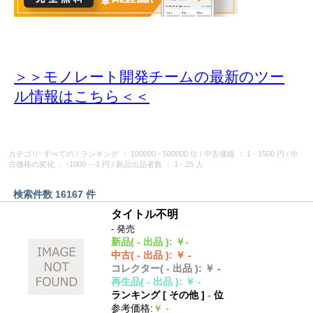
＞＞モノレート開発チームの最新のツー
ル情報
はこちら＜＜
カテゴリ: すべての
/
ランキング
： 100000 - 500000 位
/
中古価格
： 1 - 1500 円
/
中
古価格の変化
： -1000 - -1 円
/
新品出品者数
： 1 - 25 人
検索件数 16167 件
タイトル不明
- 発売
新品
( - 出品 )
:
￥-
中古
( - 出品 )
:
￥ -
コレクター
( - 出品 )
:
￥ -
再生品
( - 出品 )
:
￥ -
ランキング [
その他
]
-
位
参考価格
:
￥ -