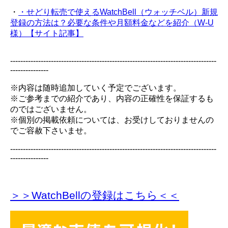
・
・せどり転売で使えるWatchBell（ウォッチベル）新規
登録の方法は？必要な条件や月額料金などを紹介（W-U
様）【サイト記事】
---------------------------------------------------------------------------------
---------------
※内容は随時追加していく予定でございます。
※ご参考までの紹介であり、内容の正確性を保証するも
のではございません。
※個別の掲載依頼については、お受けしておりませんの
でご容赦下さいませ。
---------------------------------------------------------------------------------
---------------
＞＞WatchBellの登録
はこちら＜＜