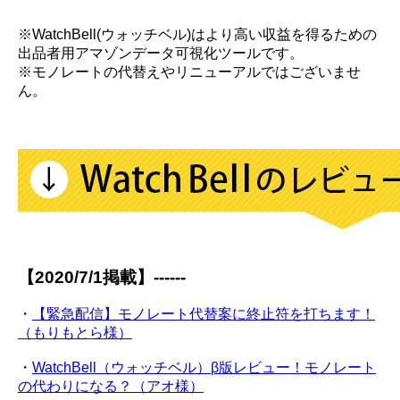
※WatchBell(ウォッチベル)はより高い収益を得るための
出品者用アマゾンデータ可視化ツールです。
※モノレートの代替えやリニューアルではございませ
ん。
【2020/7/1掲載】------
・
【緊急配信】モノレート代替案に終止符を打ちます！
（もりもとら様）
・
WatchBell（ウォッチベル）β版レビュー！モノレート
の代わりになる？（アオ様）