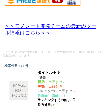
＞＞モノレート開発チームの最新のツー
ル情報
はこちら＜＜
カテゴリ: すべての
/
中古価格
： 1 - 1500 円
/
中古価格の変化
： 1000 - 10000 円
/
新
品出品者数
： 1 - 25 人
検索件数 374 件
タイトル不明
- 発売
新品
( - 出品 )
:
￥-
中古
( - 出品 )
:
￥ -
コレクター
( - 出品 )
:
￥ -
再生品
( - 出品 )
:
￥ -
ランキング [
その他
]
-
位
参考価格
:
￥ -