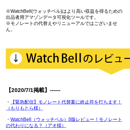
※WatchBell(ウォッチベル)はより高い収益を得るための
出品者用アマゾンデータ可視化ツールです。
※モノレートの代替えやリニューアルではございませ
ん。
【2020/7/1掲載】------
・
【緊急配信】モノレート代替案に終止符を打ちます！
（もりもとら様）
・
WatchBell（ウォッチベル）β版レビュー！モノレート
の代わりになる？（アオ様）