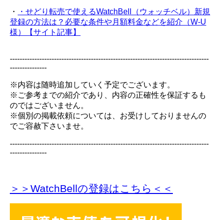
・
・せどり転売で使えるWatchBell（ウォッチベル）新規
登録の方法は？必要な条件や月額料金などを紹介（W-U
様）【サイト記事】
---------------------------------------------------------------------------------
---------------
※内容は随時追加していく予定でございます。
※ご参考までの紹介であり、内容の正確性を保証するも
のではございません。
※個別の掲載依頼については、お受けしておりませんの
でご容赦下さいませ。
---------------------------------------------------------------------------------
---------------
＞＞WatchBellの登録
はこちら＜＜