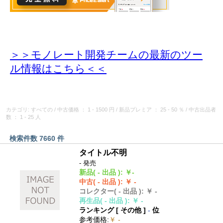
＞＞モノレート開発チームの最新のツー
ル情報
はこちら＜＜
カテゴリ: すべての
/
中古価格
： 1 - 1500 円
/
新品プレミア
： 25 - 50 ％
/
中古出品者
数
： 1 - 25 人
検索件数 7660 件
タイトル不明
- 発売
新品
( - 出品 )
:
￥-
中古
( - 出品 )
:
￥ -
コレクター
( - 出品 )
:
￥ -
再生品
( - 出品 )
:
￥ -
ランキング [
その他
]
-
位
参考価格
:
￥ -