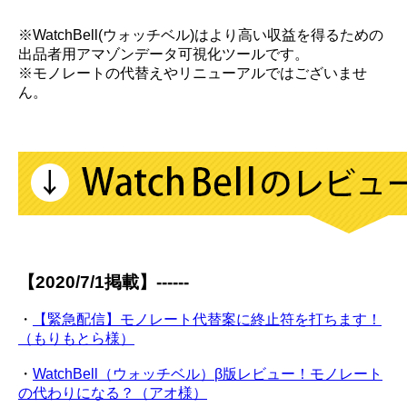
※WatchBell(ウォッチベル)はより高い収益を得るための
出品者用アマゾンデータ可視化ツールです。
※モノレートの代替えやリニューアルではございませ
ん。
【2020/7/1掲載】------
・
【緊急配信】モノレート代替案に終止符を打ちます！
（もりもとら様）
・
WatchBell（ウォッチベル）β版レビュー！モノレート
の代わりになる？（アオ様）