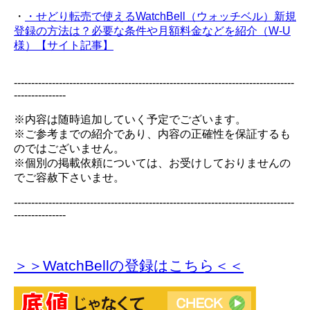
・
・せどり転売で使えるWatchBell（ウォッチベル）新規
登録の方法は？必要な条件や月額料金などを紹介（W-U
様）【サイト記事】
---------------------------------------------------------------------------------
---------------
※内容は随時追加していく予定でございます。
※ご参考までの紹介であり、内容の正確性を保証するも
のではございません。
※個別の掲載依頼については、お受けしておりませんの
でご容赦下さいませ。
---------------------------------------------------------------------------------
---------------
＞＞WatchBellの登録
はこちら＜＜