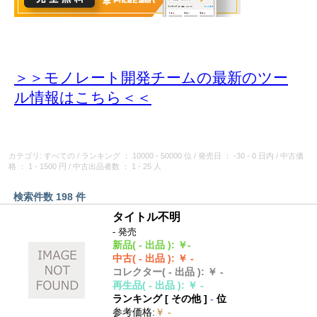
＞＞モノレート開発チームの最新のツー
ル情報
はこちら＜＜
カテゴリ: すべての
/
ランキング
： 10000 - 50000 位
/
発売日
： -30 - 0 日内
/
中古価
格
： 1 - 1500 円
/
中古出品者数
： 1 - 25 人
検索件数 198 件
タイトル不明
- 発売
新品
( - 出品 )
:
￥-
中古
( - 出品 )
:
￥ -
コレクター
( - 出品 )
:
￥ -
再生品
( - 出品 )
:
￥ -
ランキング [
その他
]
-
位
参考価格
:
￥ -