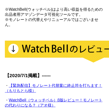
※WatchBell(ウォッチベル)はより高い収益を得るための
出品者用アマゾンデータ可視化ツールです。
※モノレートの代替えやリニューアルではございませ
ん。
【2020/7/1掲載】------
・
【緊急配信】モノレート代替案に終止符を打ちます！
（もりもとら様）
・
WatchBell（ウォッチベル）β版レビュー！モノレート
の代わりになる？（アオ様）