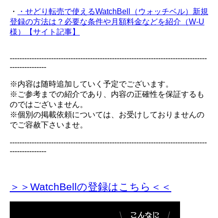
・
・せどり転売で使えるWatchBell（ウォッチベル）新規
登録の方法は？必要な条件や月額料金などを紹介（W-U
様）【サイト記事】
---------------------------------------------------------------------------------
---------------
※内容は随時追加していく予定でございます。
※ご参考までの紹介であり、内容の正確性を保証するも
のではございません。
※個別の掲載依頼については、お受けしておりませんの
でご容赦下さいませ。
---------------------------------------------------------------------------------
---------------
＞＞WatchBellの登録
はこちら＜＜