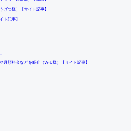
ふうげつ様）【サイト記事】
サイト記事】
）
件や月額料金などを紹介（W-U様）【サイト記事】