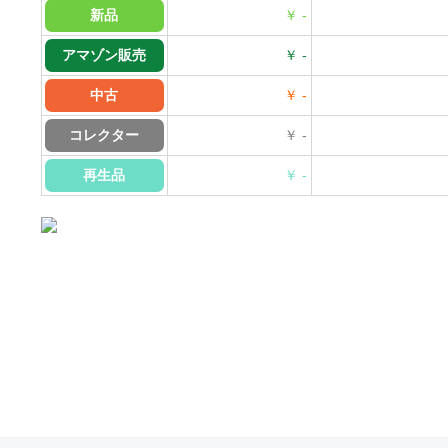
新品
￥ -
アマゾン販売
￥ -
中古
￥ -
コレクター
￥ -
再生品
￥ -