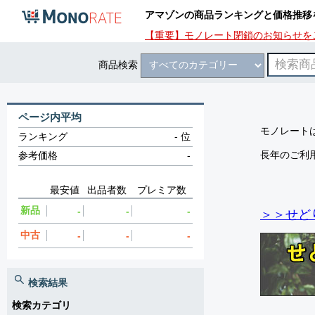
アマゾンの商品ランキングと価格推移
【重要】モノレート閉鎖のお知らせを
商品検索
ページ内平均
モノレートは
ランキング
-
位
長年のご利
参考価格
-
最安値
出品者数
プレミア数
新品
-
-
-
＞＞せど
中古
-
-
-
検索結果
検索カテゴリ