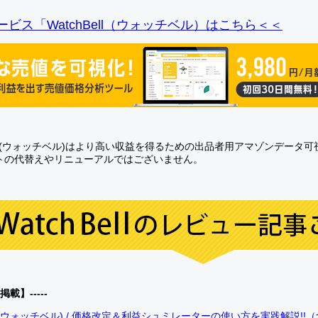
ビス「WatchBell（ウォッチベル）はこちら＜＜
Bell(ウォッチベル)はより高い収益を得るための出品者用アマゾンデータ
トの代替えやリニューアルではございません。
0掲載】-----
bell(ウォッチベル) / 価格改定＆利益シュミレーターの使い方を実践解説