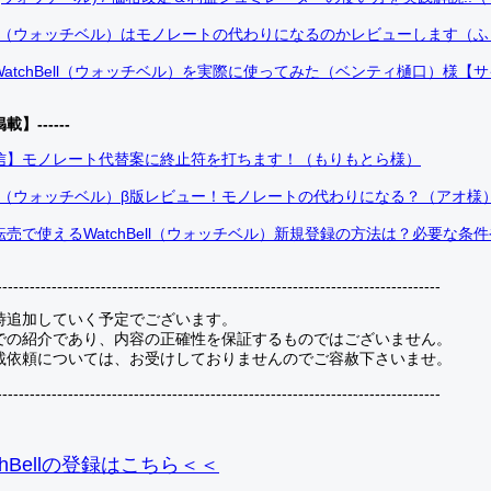
Bell（ウォッチベル）はモノレートの代わりになるのかレビューします（
atchBell（ウォッチベル）を実際に使ってみた（ベンティ樋口）様【
掲載】------
信】モノレート代替案に終止符を打ちます！（もりもとら様）
Bell（ウォッチベル）β版レビュー！モノレートの代わりになる？（アオ様
売で使えるWatchBell（ウォッチベル）新規登録の方法は？必要な条
---------------------------------------------------------------------------------
時追加していく予定でございます。
での紹介であり、内容の正確性を保証するものではございません。
載依頼については、お受けしておりませんのでご容赦下さいませ。
---------------------------------------------------------------------------------
hBellの登録
はこちら＜＜