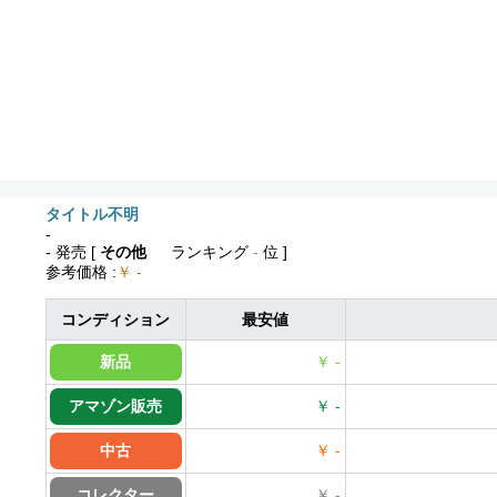
タイトル不明
-
- 発売
[
その他
ランキング
-
位 ]
参考価格
:
￥ -
コンディション
最安値
新品
￥ -
アマゾン販売
￥ -
中古
￥ -
コレクター
￥ -