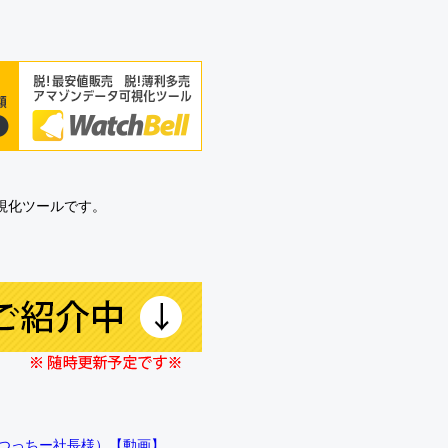
可視化ツールです。
!!（つっちー社長様）【動画】