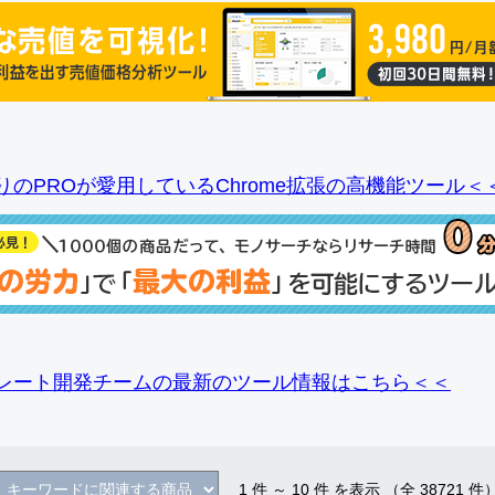
りのPROが愛用しているChrome拡張の高機能ツール＜
レート開発チームの最新のツール情報
はこちら＜＜
1
件 ～
10
件 を表示 （全
38721
件