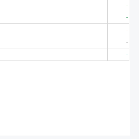
-
-
-
-
-