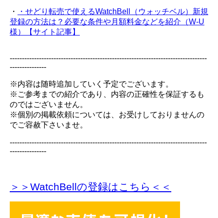
・
・せどり転売で使えるWatchBell（ウォッチベル）新規
登録の方法は？必要な条件や月額料金などを紹介（W-U
様）【サイト記事】
---------------------------------------------------------------------------------
---------------
※内容は随時追加していく予定でございます。
※ご参考までの紹介であり、内容の正確性を保証するも
のではございません。
※個別の掲載依頼については、お受けしておりませんの
でご容赦下さいませ。
---------------------------------------------------------------------------------
---------------
＞＞WatchBellの登録
はこちら＜＜