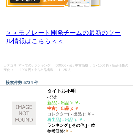
＞＞モノレート開発チームの最新のツー
ル情報
はこちら＜＜
カテゴリ: すべての
/
ランキング
： 500000 - 位
/
中古価格
： 1 - 1500 円
/
新品価格の
変化
： 1 - 1000 円
/
中古出品者数
： 1 - 25 人
検索件数 5734 件
タイトル不明
- 発売
新品
( - 出品 )
:
￥-
中古
( - 出品 )
:
￥ -
コレクター
( - 出品 )
:
￥ -
再生品
( - 出品 )
:
￥ -
ランキング [
その他
]
-
位
参考価格
:
￥ -