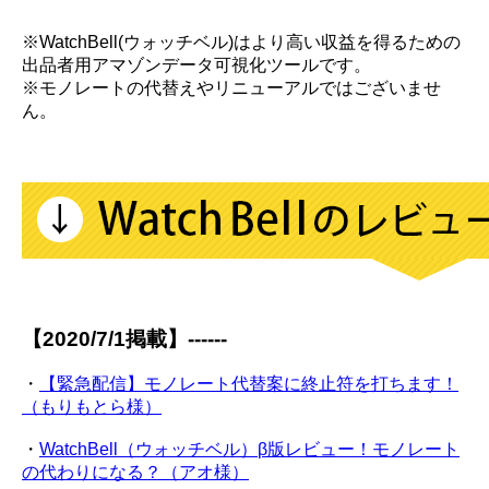
※WatchBell(ウォッチベル)はより高い収益を得るための
出品者用アマゾンデータ可視化ツールです。
※モノレートの代替えやリニューアルではございませ
ん。
【2020/7/1掲載】------
・
【緊急配信】モノレート代替案に終止符を打ちます！
（もりもとら様）
・
WatchBell（ウォッチベル）β版レビュー！モノレート
の代わりになる？（アオ様）