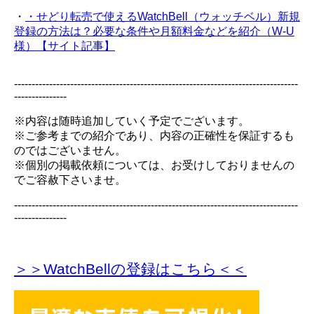
・
・せどり転売で使えるWatchBell（ウォッチベル）新規
登録の方法は？必要な条件や月額料金などを紹介（W-U
様）【サイト記事】
---------------------------------------------------------------------------------
---------------
※内容は随時追加していく予定でございます。
※ご参考までの紹介であり、内容の正確性を保証するも
のではございません。
※個別の掲載依頼については、お受けしておりませんの
でご容赦下さいませ。
---------------------------------------------------------------------------------
---------------
＞＞WatchBellの登録
はこちら＜＜