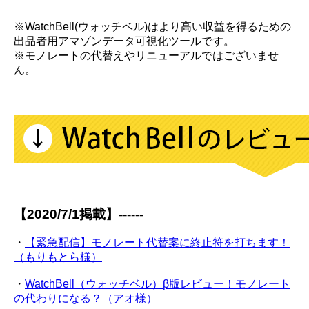
※WatchBell(ウォッチベル)はより高い収益を得るための
出品者用アマゾンデータ可視化ツールです。
※モノレートの代替えやリニューアルではございませ
ん。
【2020/7/1掲載】------
・
【緊急配信】モノレート代替案に終止符を打ちます！
（もりもとら様）
・
WatchBell（ウォッチベル）β版レビュー！モノレート
の代わりになる？（アオ様）