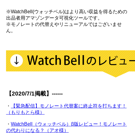
※WatchBell(ウォッチベル)はより高い収益を得るための
出品者用アマゾンデータ可視化ツールです。
※モノレートの代替えやリニューアルではございませ
ん。
【2020/7/1掲載】------
・
【緊急配信】モノレート代替案に終止符を打ちます！
（もりもとら様）
・
WatchBell（ウォッチベル）β版レビュー！モノレート
の代わりになる？（アオ様）