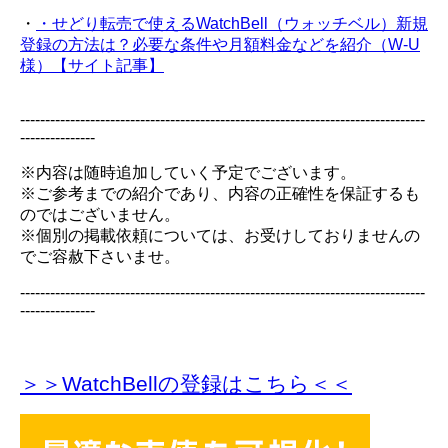
・
・せどり転売で使えるWatchBell（ウォッチベル）新規
登録の方法は？必要な条件や月額料金などを紹介（W-U
様）【サイト記事】
---------------------------------------------------------------------------------
---------------
※内容は随時追加していく予定でございます。
※ご参考までの紹介であり、内容の正確性を保証するも
のではございません。
※個別の掲載依頼については、お受けしておりませんの
でご容赦下さいませ。
---------------------------------------------------------------------------------
---------------
＞＞WatchBellの登録
はこちら＜＜