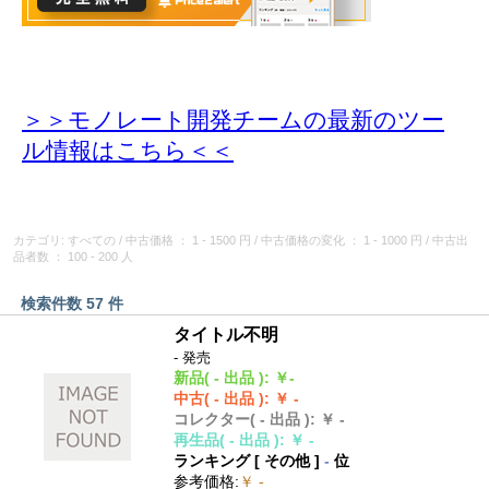
＞＞モノレート開発チームの最新のツー
ル情報
はこちら＜＜
カテゴリ: すべての
/
中古価格
： 1 - 1500 円
/
中古価格の変化
： 1 - 1000 円
/
中古出
品者数
： 100 - 200 人
検索件数 57 件
タイトル不明
- 発売
新品
( - 出品 )
:
￥-
中古
( - 出品 )
:
￥ -
コレクター
( - 出品 )
:
￥ -
再生品
( - 出品 )
:
￥ -
ランキング [
その他
]
-
位
参考価格
:
￥ -