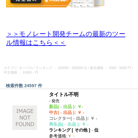
＞＞モノレート開発チームの最新のツー
ル情報
はこちら＜＜
カテゴリ: すべての
/
ランキング
： 100000 - 500000 位
/
新品価格
： 3000 - 5000 円
/
中古価格
： 10000 - 円
検索件数 24597 件
タイトル不明
- 発売
新品
( - 出品 )
:
￥-
中古
( - 出品 )
:
￥ -
コレクター
( - 出品 )
:
￥ -
再生品
( - 出品 )
:
￥ -
ランキング [
その他
]
-
位
参考価格
:
￥ -