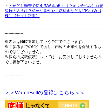
・
・せどり転売で使えるWatchBell（ウォッチベル）新規
登録の方法は？必要な条件や月額料金などを紹介（W-U
様）【サイト記事】
---------------------------------------------------------------------------------
---------------
※内容は随時追加していく予定でございます。
※ご参考までの紹介であり、内容の正確性を保証するも
のではございません。
※個別の掲載依頼については、お受けしておりませんの
でご容赦下さいませ。
---------------------------------------------------------------------------------
---------------
＞＞WatchBellの登録
はこちら＜＜