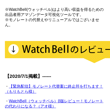
※WatchBell(ウォッチベル)はより高い収益を得るための
出品者用アマゾンデータ可視化ツールです。
※モノレートの代替えやリニューアルではございませ
ん。
【2020/7/1掲載】------
・
【緊急配信】モノレート代替案に終止符を打ちます！
（もりもとら様）
・
WatchBell（ウォッチベル）β版レビュー！モノレート
の代わりになる？（アオ様）