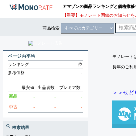
アマゾンの商品ランキングと価格推移
【重要】モノレート閉鎖のお知らせを
商品検索
ページ内平均
モノレートは
ランキング
-
位
長年のご利
参考価格
-
最安値
出品者数
プレミア数
＞＞せど
新品
-
-
-
中古
-
-
-
検索結果