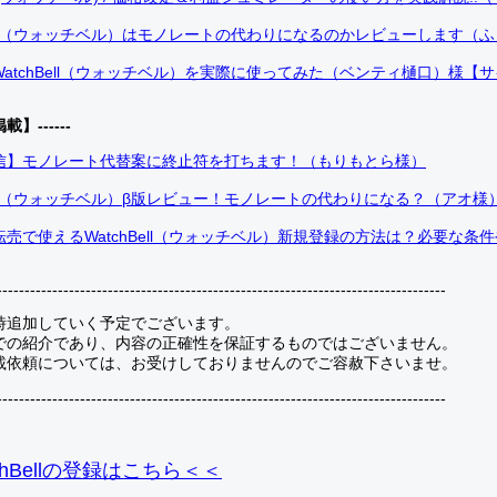
Bell（ウォッチベル）はモノレートの代わりになるのかレビューします（
atchBell（ウォッチベル）を実際に使ってみた（ベンティ樋口）様【
掲載】------
信】モノレート代替案に終止符を打ちます！（もりもとら様）
Bell（ウォッチベル）β版レビュー！モノレートの代わりになる？（アオ様
売で使えるWatchBell（ウォッチベル）新規登録の方法は？必要な条
---------------------------------------------------------------------------------
時追加していく予定でございます。
での紹介であり、内容の正確性を保証するものではございません。
載依頼については、お受けしておりませんのでご容赦下さいませ。
---------------------------------------------------------------------------------
hBellの登録
はこちら＜＜