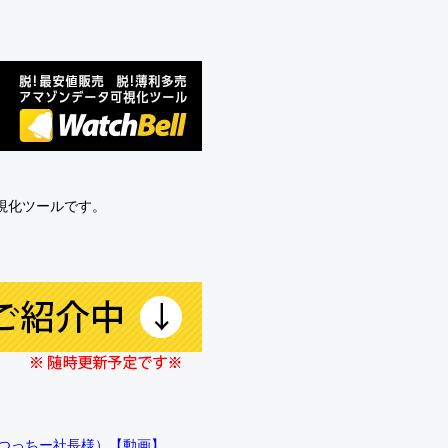
可視化ツールです。
!!（つっちー社長様）【動画】