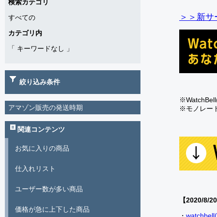
検索カテゴリ
＞＞新サー
すべての
カテゴリ内
「
キーワードなし
」
絞り込み条件
※Watch
アマゾン販売の発送時期
※モノレー
関連コンテンツ
お気に入りの商品
仕入れリスト
ユーザー数が多い商品
【2020/8/2
価格が急に上下した商品
・
watch