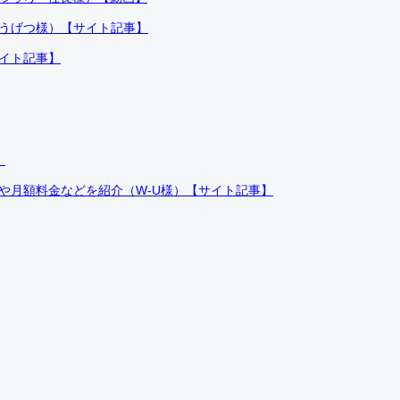
ふうげつ様）【サイト記事】
サイト記事】
）
件や月額料金などを紹介（W-U様）【サイト記事】