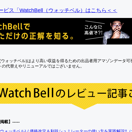
ビス「WatchBell（ウォッチベル）はこちら＜＜
Bell(ウォッチベル)はより高い収益を得るための出品者用アマゾンデータ
トの代替えやリニューアルではございません。
0掲載】-----
bell(ウォッチベル) / 価格改定＆利益シュミレーターの使い方を実践解説