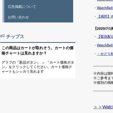
広告掲載について
・
Watch
・
【感想】W
お問い合わせ
【2020/7/1
チップス
・
【緊急配
・
Watch
この商品はカートが取れそう。カートの価
格チャートは見れますか？
・
・せどり転
グラフの『新品ボタン』 → 『カート価格ボタ
---------------
ン』をクリックしてください。カート価格チ
ャートもシッカリ見れます
※内容は随
※ご参考ま
※個別の掲
---------------
＞＞Watc