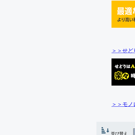
＞＞せど
＞＞モノ
並び替え