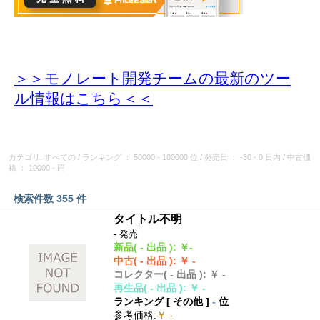
＞＞モノレート開発チームの最新のツー
ル情報
はこちら＜＜
カテゴリ: すべての
/
ランキング
： 50000 - 100000 位
/
発売日
： -30 - 0 日内
/
中古価
格
： 10000 - 円
検索件数 355 件
タイトル不明
- 発売
新品
( - 出品 )
:
￥-
中古
( - 出品 )
:
￥ -
コレクター
( - 出品 )
:
￥ -
再生品
( - 出品 )
:
￥ -
ランキング [
その他
]
-
位
参考価格
:
￥ -