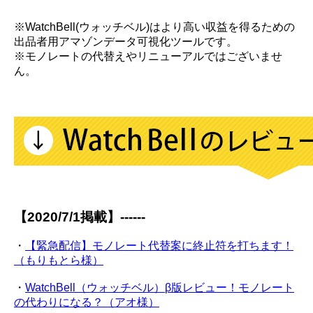
※WatchBell(ウォッチベル)はより高い収益を得るための
出品者用アマゾンデータ可視化ツールです。
※モノレートの代替えやリニューアルではございませ
ん。
【2020/7/1掲載】------
・
【緊急配信】モノレート代替案に終止符を打ちます！
（もりもとら様）
・
WatchBell（ウォッチベル）β版レビュー！モノレート
の代わりになる？（アオ様）