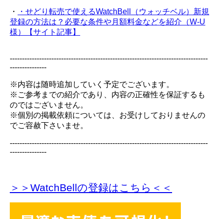
・
・せどり転売で使えるWatchBell（ウォッチベル）新規
登録の方法は？必要な条件や月額料金などを紹介（W-U
様）【サイト記事】
---------------------------------------------------------------------------------
---------------
※内容は随時追加していく予定でございます。
※ご参考までの紹介であり、内容の正確性を保証するも
のではございません。
※個別の掲載依頼については、お受けしておりませんの
でご容赦下さいませ。
---------------------------------------------------------------------------------
---------------
＞＞WatchBellの登録
はこちら＜＜