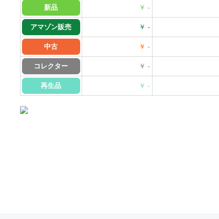
新品
￥ -
アマゾン販売
￥ -
中古
￥ -
コレクター
￥ -
再生品
￥ -