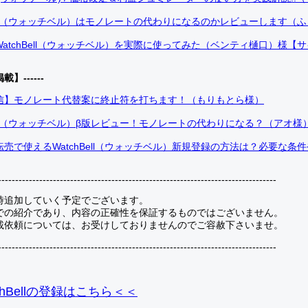
Bell（ウォッチベル）はモノレートの代わりになるのかレビューします（
atchBell（ウォッチベル）を実際に使ってみた（ベンティ樋口）様【
掲載】------
信】モノレート代替案に終止符を打ちます！（もりもとら様）
Bell（ウォッチベル）β版レビュー！モノレートの代わりになる？（アオ様
売で使えるWatchBell（ウォッチベル）新規登録の方法は？必要な条
---------------------------------------------------------------------------------
時追加していく予定でございます。
での紹介であり、内容の正確性を保証するものではございません。
載依頼については、お受けしておりませんのでご容赦下さいませ。
---------------------------------------------------------------------------------
hBellの登録
はこちら＜＜