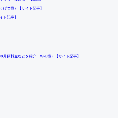
ふうげつ様）【サイト記事】
サイト記事】
）
件や月額料金などを紹介（W-U様）【サイト記事】