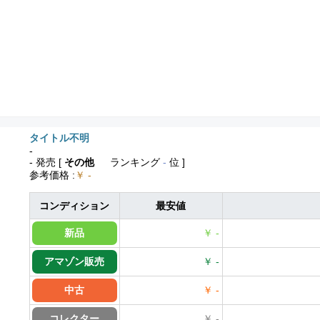
タイトル不明
-
- 発売
[
その他
ランキング
-
位 ]
参考価格
:
￥ -
コンディション
最安値
新品
￥ -
アマゾン販売
￥ -
中古
￥ -
コレクター
￥ -