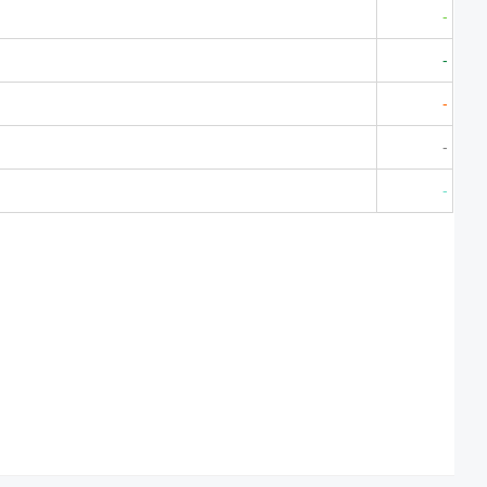
-
-
-
-
-