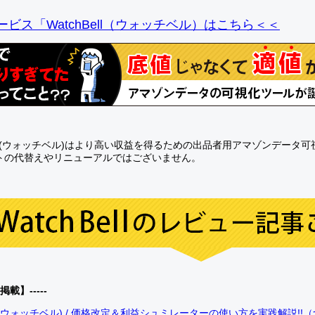
ビス「WatchBell（ウォッチベル）はこちら＜＜
Bell(ウォッチベル)はより高い収益を得るための出品者用アマゾンデータ
トの代替えやリニューアルではございません。
0掲載】-----
bell(ウォッチベル) / 価格改定＆利益シュミレーターの使い方を実践解説