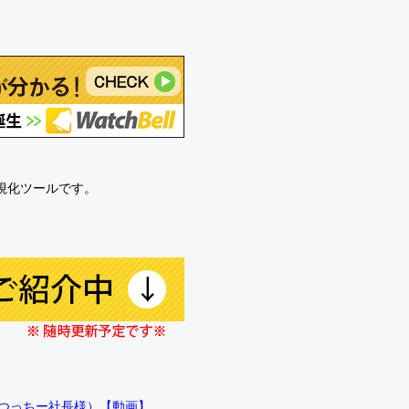
可視化ツールです。
!!（つっちー社長様）【動画】