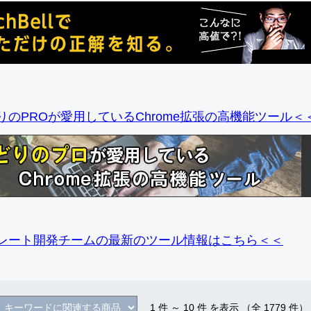
りのPROが愛用しているChrome拡張の高機能ツール＜
レート開発チームの最新のツール情報
はこちら＜＜
1
件 ～
10
件 を表示 （全
1779
件）