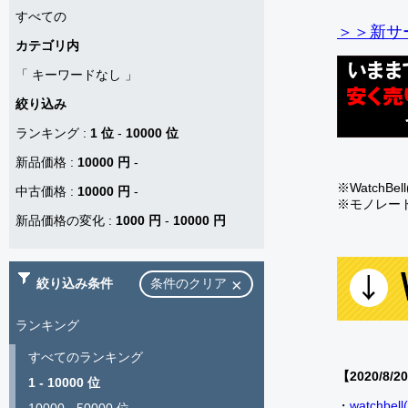
すべての
＞＞新サー
カテゴリ内
「
キーワードなし
」
絞り込み
ランキング
:
1 位
-
10000 位
新品価格
:
10000 円
-
※Watch
中古価格
:
10000 円
-
※モノレー
新品価格の変化
:
1000 円
-
10000 円
絞り込み条件
条件のクリア
ランキング
すべてのランキング
【2020/8/2
1 - 10000 位
・
watch