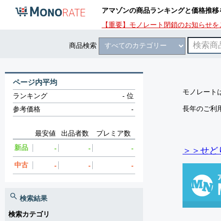
アマゾンの商品ランキングと価格推移
【重要】モノレート閉鎖のお知らせを
商品検索
ページ内平均
モノレートは
ランキング
-
位
長年のご利
参考価格
-
最安値
出品者数
プレミア数
新品
-
-
-
＞＞せど
中古
-
-
-
検索結果
検索カテゴリ