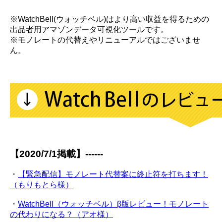
※WatchBell(ウォッチベル)はより高い収益を得るための
出品者用アマゾンデータ可視化ツールです。
※モノレートの代替えやリニューアルではございませ
ん。
【2020/7/1掲載】------
・
【緊急配信】モノレート代替案に終止符を打ちます！
（もりもとら様）
・
WatchBell（ウォッチベル）β版レビュー！モノレート
の代わりになる？（アオ様）