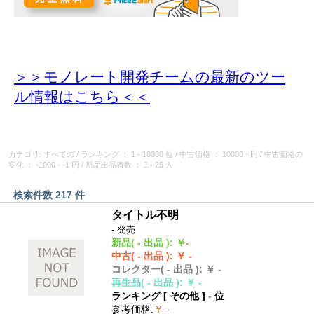
＞＞モノレート開発チームの最新のツー
ル情報
はこちら＜＜
カテゴリ: すべての
/
ランキング
： 1 - 10000 位
/
中古価格
： 10000 - 円
/
中古価格の
変化
： -1000 - -1 円
/
新品出品者数
： 1 - 25 人
検索件数 217 件
タイトル不明
- 発売
新品
( - 出品 )
:
￥-
中古
( - 出品 )
:
￥ -
コレクター
( - 出品 )
:
￥ -
再生品
( - 出品 )
:
￥ -
ランキング [
その他
]
-
位
参考価格
:
￥ -