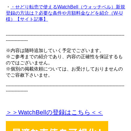
・
・せどり転売で使えるWatchBell（ウォッチベル）新規
登録の方法は？必要な条件や月額料金などを紹介（W-U
様）【サイト記事】
---------------------------------------------------------------------------------
---------------
※内容は随時追加していく予定でございます。
※ご参考までの紹介であり、内容の正確性を保証するも
のではございません。
※個別の掲載依頼については、お受けしておりませんの
でご容赦下さいませ。
---------------------------------------------------------------------------------
---------------
＞＞WatchBellの登録
はこちら＜＜