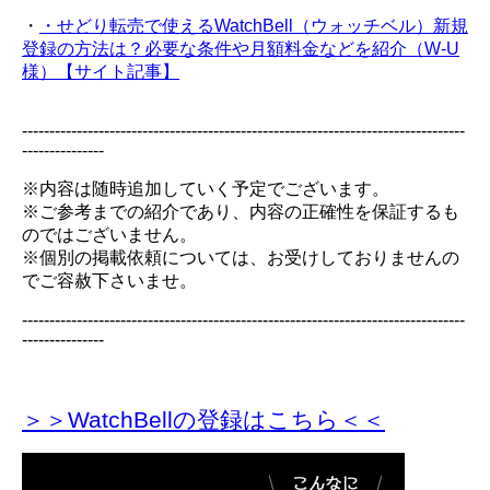
・
・せどり転売で使えるWatchBell（ウォッチベル）新規
登録の方法は？必要な条件や月額料金などを紹介（W-U
様）【サイト記事】
---------------------------------------------------------------------------------
---------------
※内容は随時追加していく予定でございます。
※ご参考までの紹介であり、内容の正確性を保証するも
のではございません。
※個別の掲載依頼については、お受けしておりませんの
でご容赦下さいませ。
---------------------------------------------------------------------------------
---------------
＞＞WatchBellの登録
はこちら＜＜