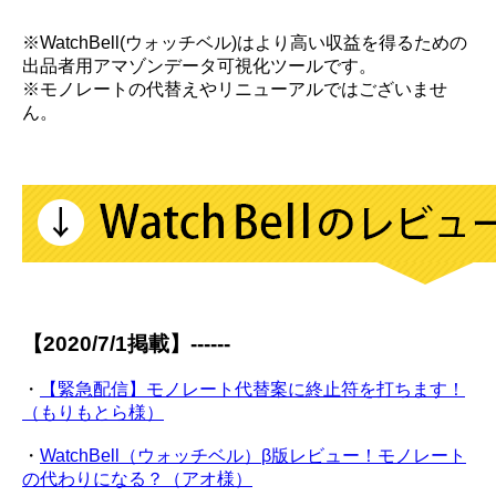
※WatchBell(ウォッチベル)はより高い収益を得るための
出品者用アマゾンデータ可視化ツールです。
※モノレートの代替えやリニューアルではございませ
ん。
【2020/7/1掲載】------
・
【緊急配信】モノレート代替案に終止符を打ちます！
（もりもとら様）
・
WatchBell（ウォッチベル）β版レビュー！モノレート
の代わりになる？（アオ様）