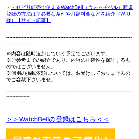
・
・せどり転売で使えるWatchBell（ウォッチベル）新規
登録の方法は？必要な条件や月額料金などを紹介（W-U
様）【サイト記事】
---------------------------------------------------------------------------------
---------------
※内容は随時追加していく予定でございます。
※ご参考までの紹介であり、内容の正確性を保証するも
のではございません。
※個別の掲載依頼については、お受けしておりませんの
でご容赦下さいませ。
---------------------------------------------------------------------------------
---------------
＞＞WatchBellの登録
はこちら＜＜