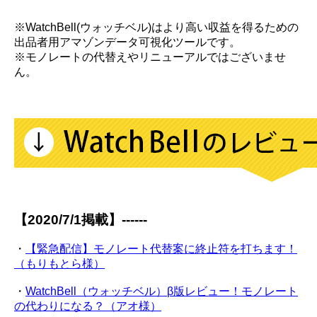
※WatchBell(ウォッチベル)はより高い収益を得るための
出品者用アマゾンデータ可視化ツールです。
※モノレートの代替えやリニューアルではございませ
ん。
【2020/7/1掲載】------
・
【緊急配信】モノレート代替案に終止符を打ちます！
（もりもとら様）
・
WatchBell（ウォッチベル）β版レビュー！モノレート
の代わりになる？（アオ様）