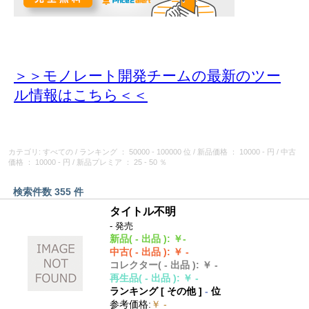
＞＞モノレート開発チームの最新のツー
ル情報
はこちら＜＜
カテゴリ: すべての
/
ランキング
： 50000 - 100000 位
/
新品価格
： 10000 - 円
/
中古
価格
： 10000 - 円
/
新品プレミア
： 25 - 50 ％
検索件数 355 件
タイトル不明
- 発売
新品
( - 出品 )
:
￥-
中古
( - 出品 )
:
￥ -
コレクター
( - 出品 )
:
￥ -
再生品
( - 出品 )
:
￥ -
ランキング [
その他
]
-
位
参考価格
:
￥ -