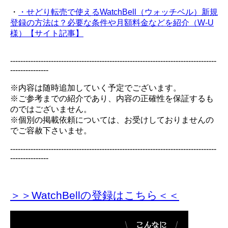
・
・せどり転売で使えるWatchBell（ウォッチベル）新規
登録の方法は？必要な条件や月額料金などを紹介（W-U
様）【サイト記事】
---------------------------------------------------------------------------------
---------------
※内容は随時追加していく予定でございます。
※ご参考までの紹介であり、内容の正確性を保証するも
のではございません。
※個別の掲載依頼については、お受けしておりませんの
でご容赦下さいませ。
---------------------------------------------------------------------------------
---------------
＞＞WatchBellの登録
はこちら＜＜