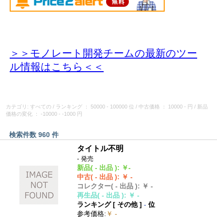
＞＞モノレート開発チームの最新のツー
ル情報
はこちら＜＜
カテゴリ: すべての
/
ランキング
： 50000 - 100000 位
/
中古価格
： 10000 - 円
/
新品
価格の変化
： -10000 - -1000 円
検索件数 960 件
タイトル不明
- 発売
新品
( - 出品 )
:
￥-
中古
( - 出品 )
:
￥ -
コレクター
( - 出品 )
:
￥ -
再生品
( - 出品 )
:
￥ -
ランキング [
その他
]
-
位
参考価格
:
￥ -