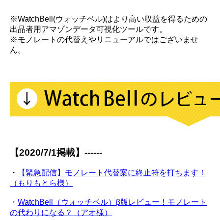
※WatchBell(ウォッチベル)はより高い収益を得るための
出品者用アマゾンデータ可視化ツールです。
※モノレートの代替えやリニューアルではございませ
ん。
【2020/7/1掲載】------
・
【緊急配信】モノレート代替案に終止符を打ちます！
（もりもとら様）
・
WatchBell（ウォッチベル）β版レビュー！モノレート
の代わりになる？（アオ様）