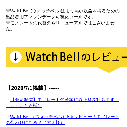
※WatchBell(ウォッチベル)はより高い収益を得るための
出品者用アマゾンデータ可視化ツールです。
※モノレートの代替えやリニューアルではございませ
ん。
【2020/7/1掲載】------
・
【緊急配信】モノレート代替案に終止符を打ちます！
（もりもとら様）
・
WatchBell（ウォッチベル）β版レビュー！モノレート
の代わりになる？（アオ様）