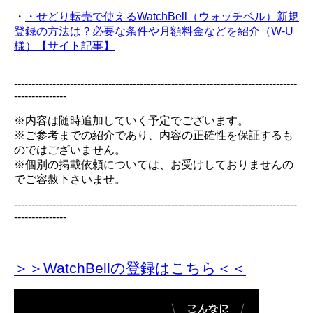
・
・せどり転売で使えるWatchBell（ウォッチベル）新規
登録の方法は？必要な条件や月額料金などを紹介（W-U
様）【サイト記事】
---------------------------------------------------------------------------------
---------------
※内容は随時追加していく予定でございます。
※ご参考までの紹介であり、内容の正確性を保証するも
のではございません。
※個別の掲載依頼については、お受けしておりませんの
でご容赦下さいませ。
---------------------------------------------------------------------------------
---------------
＞＞WatchBellの登録
はこちら＜＜