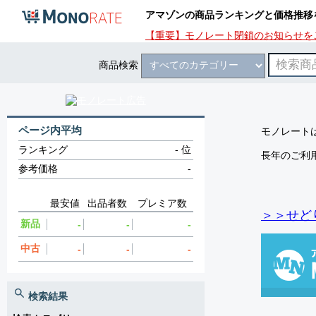
アマゾンの商品ランキングと価格推移
【重要】モノレート閉鎖のお知らせを
商品検索
ページ内平均
モノレートは
ランキング
-
位
長年のご利
参考価格
-
最安値
出品者数
プレミア数
＞＞せど
新品
-
-
-
中古
-
-
-
検索結果