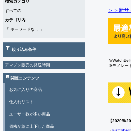
検索カテゴリ
＞＞新サー
すべての
カテゴリ内
「
キーワードなし
」
絞り込み条件
※Watch
アマゾン販売の発送時期
※モノレー
関連コンテンツ
お気に入りの商品
仕入れリスト
ユーザー数が多い商品
【2020/8/2
価格が急に上下した商品
・
watch