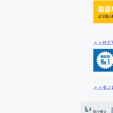
＞＞せど
＞＞モノ
並び替え