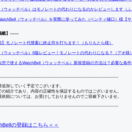
Bell（ウォッチベル）はモノレートの代わりになるのかレビューします（
atchBell（ウォッチベル）を実際に使ってみた（ベンティ樋口）様【
掲載】------
信】モノレート代替案に終止符を打ちます！（もりもとら様）
Bell（ウォッチベル）β版レビュー！モノレートの代わりになる？（アオ様
売で使えるWatchBell（ウォッチベル）新規登録の方法は？必要な条
---------------------------------------------------------------------------------
時追加していく予定でございます。
での紹介であり、内容の正確性を保証するものではございません。
載依頼については、お受けしておりませんのでご容赦下さいませ。
---------------------------------------------------------------------------------
hBellの登録
はこちら＜＜