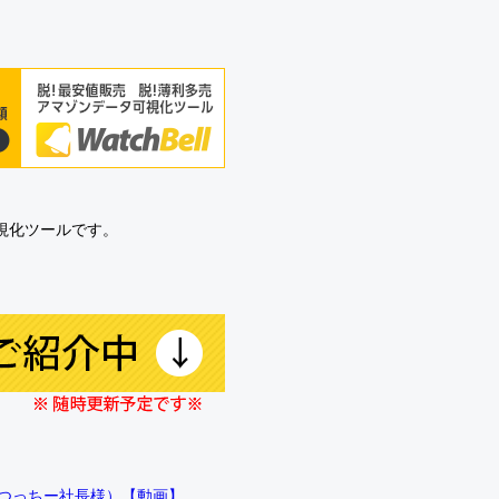
可視化ツールです。
!!（つっちー社長様）【動画】