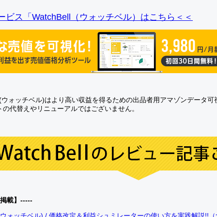
ビス「WatchBell（ウォッチベル）はこちら＜＜
Bell(ウォッチベル)はより高い収益を得るための出品者用アマゾンデータ
トの代替えやリニューアルではございません。
0掲載】-----
bell(ウォッチベル) / 価格改定＆利益シュミレーターの使い方を実践解説