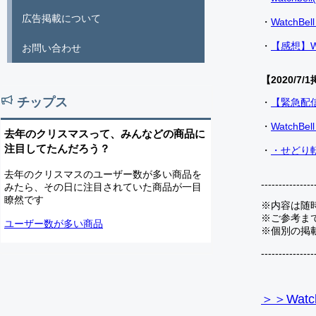
広告掲載について
・
Watch
・
【感想】W
お問い合わせ
【2020/7/1
チップス
・
【緊急配
・
Watch
去年のクリスマスって、みんなどの商品に
注目してたんだろう？
・
・せどり転
去年のクリスマスのユーザー数が多い商品を
---------------
みたら、その日に注目されていた商品が一目
瞭然です
※内容は随
※ご参考ま
ユーザー数が多い商品
※個別の掲
---------------
＞＞Watc