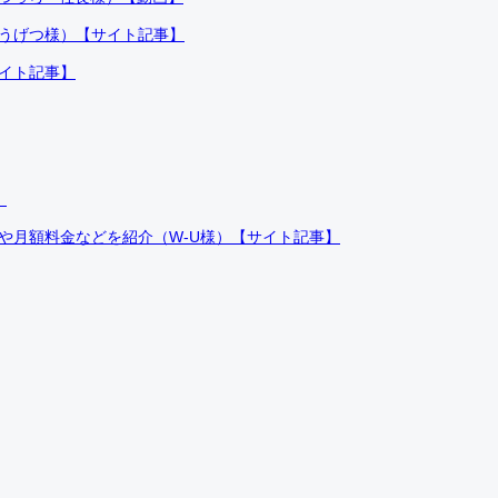
ふうげつ様）【サイト記事】
サイト記事】
）
件や月額料金などを紹介（W-U様）【サイト記事】