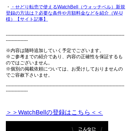
・
・せどり転売で使えるWatchBell（ウォッチベル）新規
登録の方法は？必要な条件や月額料金などを紹介（W-U
様）【サイト記事】
---------------------------------------------------------------------------------
---------------
※内容は随時追加していく予定でございます。
※ご参考までの紹介であり、内容の正確性を保証するも
のではございません。
※個別の掲載依頼については、お受けしておりませんの
でご容赦下さいませ。
---------------------------------------------------------------------------------
---------------
＞＞WatchBellの登録
はこちら＜＜