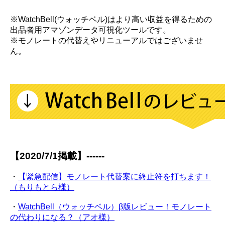
※WatchBell(ウォッチベル)はより高い収益を得るための
出品者用アマゾンデータ可視化ツールです。
※モノレートの代替えやリニューアルではございませ
ん。
【2020/7/1掲載】------
・
【緊急配信】モノレート代替案に終止符を打ちます！
（もりもとら様）
・
WatchBell（ウォッチベル）β版レビュー！モノレート
の代わりになる？（アオ様）