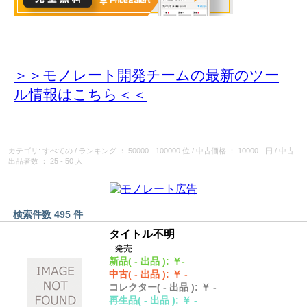
＞＞モノレート開発チームの最新のツー
ル情報
はこちら＜＜
カテゴリ: すべての
/
ランキング
： 50000 - 100000 位
/
中古価格
： 10000 - 円
/
中古
出品者数
： 25 - 50 人
検索件数 495 件
タイトル不明
- 発売
新品
( - 出品 )
:
￥-
中古
( - 出品 )
:
￥ -
コレクター
( - 出品 )
:
￥ -
再生品
( - 出品 )
:
￥ -