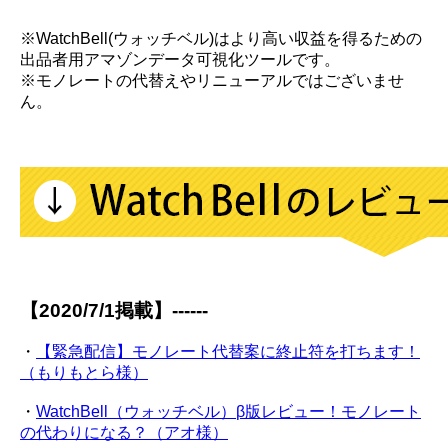
※WatchBell(ウォッチベル)はより高い収益を得るための
出品者用アマゾンデータ可視化ツールです。
※モノレートの代替えやリニューアルではございませ
ん。
【2020/7/1掲載】------
・
【緊急配信】モノレート代替案に終止符を打ちます！
（もりもとら様）
・
WatchBell（ウォッチベル）β版レビュー！モノレート
の代わりになる？（アオ様）