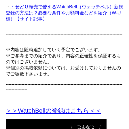
・
・せどり転売で使えるWatchBell（ウォッチベル）新規
登録の方法は？必要な条件や月額料金などを紹介（W-U
様）【サイト記事】
---------------------------------------------------------------------------------
---------------
※内容は随時追加していく予定でございます。
※ご参考までの紹介であり、内容の正確性を保証するも
のではございません。
※個別の掲載依頼については、お受けしておりませんの
でご容赦下さいませ。
---------------------------------------------------------------------------------
---------------
＞＞WatchBellの登録
はこちら＜＜