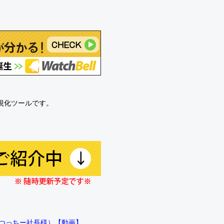
可視化ツールです。
!!（つっちー社長様）【動画】