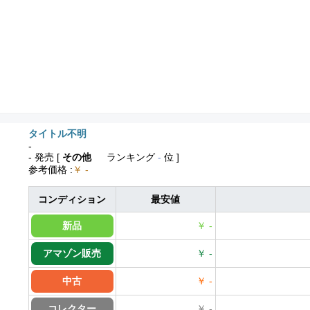
タイトル不明
-
- 発売
[
その他
ランキング
-
位 ]
参考価格
:
￥ -
コンディション
最安値
新品
￥ -
アマゾン販売
￥ -
中古
￥ -
コレクター
￥ -