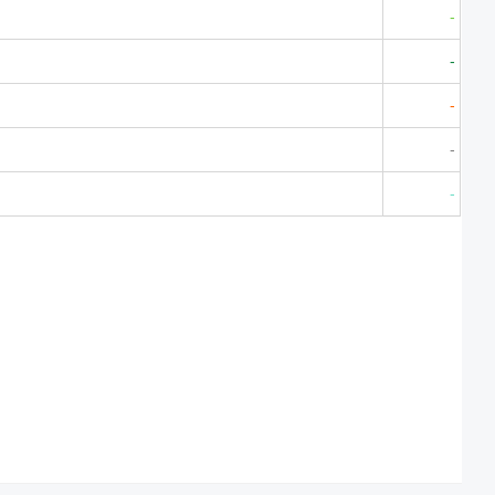
-
-
-
-
-