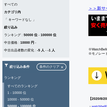
すべての
＞＞新サー
カテゴリ内
「
キーワードなし
」
絞り込み
ランキング
:
50000 位
-
100000 位
中古価格
:
10000 円
-
※Watch
中古出品者数の変化
:
-5 人
-
-1 人
※モノレー
絞り込み条件
条件のクリア
ランキング
すべてのランキング
1 - 10000 位
【2020/8/2
10000 - 50000 位
50000 - 100000 位
・
watch