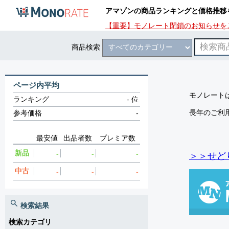
アマゾンの商品ランキングと価格推移
【重要】モノレート閉鎖のお知らせを
商品検索
ページ内平均
モノレートは
ランキング
-
位
長年のご利
参考価格
-
最安値
出品者数
プレミア数
新品
-
-
-
＞＞せど
中古
-
-
-
検索結果
検索カテゴリ