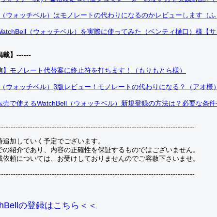
Bell（ウォッチベル）はモノレートの代わりになるのかレビューします（
atchBell（ウォッチベル）を実際に使ってみた（ベンティ樋口）様【
掲載】------
信】モノレート代替案に終止符を打ちます！（もりもとら様）
Bell（ウォッチベル）β版レビュー！モノレートの代わりになる？（アオ様
売で使えるWatchBell（ウォッチベル）新規登録の方法は？必要な条
---------------------------------------------------------------------------------
時追加していく予定でございます。
での紹介であり、内容の正確性を保証するものではございません。
載依頼については、お受けしておりませんのでご容赦下さいませ。
---------------------------------------------------------------------------------
hBellの登録
はこちら＜＜