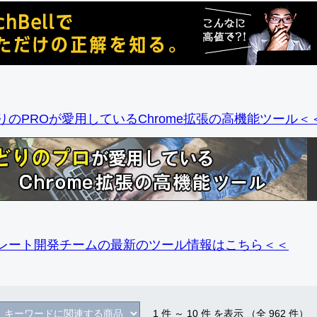
りのPROが愛用しているChrome拡張の高機能ツール＜
レート開発チームの最新のツール情報
はこちら＜＜
1
件 ～
10
件 を表示 （全
962
件）