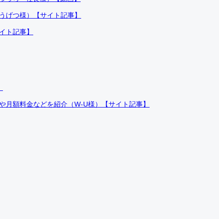
ふうげつ様）【サイト記事】
サイト記事】
）
件や月額料金などを紹介（W-U様）【サイト記事】