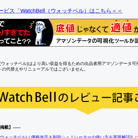
ビス「WatchBell（ウォッチベル）はこちら＜＜
Bell(ウォッチベル)はより高い収益を得るための出品者用アマゾンデータ
トの代替えやリニューアルではございません。
0掲載】-----
bell(ウォッチベル) / 価格改定＆利益シュミレーターの使い方を実践解説