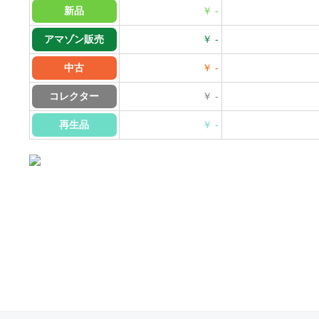
新品
￥ -
アマゾン販売
￥ -
中古
￥ -
コレクター
￥ -
再生品
￥ -