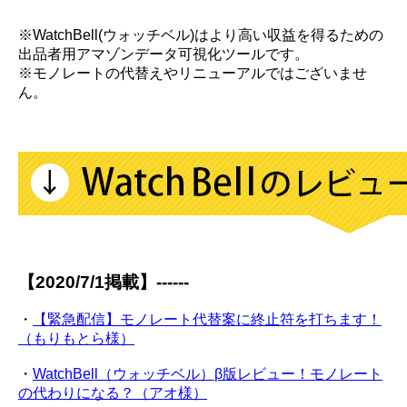
※WatchBell(ウォッチベル)はより高い収益を得るための
出品者用アマゾンデータ可視化ツールです。
※モノレートの代替えやリニューアルではございませ
ん。
【2020/7/1掲載】------
・
【緊急配信】モノレート代替案に終止符を打ちます！
（もりもとら様）
・
WatchBell（ウォッチベル）β版レビュー！モノレート
の代わりになる？（アオ様）