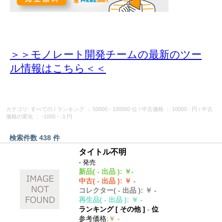
＞＞モノレート開発チームの最新のツー
ル情報
はこちら＜＜
カテゴリ: すべての
/
ランキング
： 50000 - 100000 位
/
中古価格
： 10000 - 円
/
中古
価格の変化
： -1000 - -1 円
検索件数 438 件
タイトル不明
- 発売
新品
( - 出品 )
:
￥-
中古
( - 出品 )
:
￥ -
コレクター
( - 出品 )
:
￥ -
再生品
( - 出品 )
:
￥ -
ランキング [
その他
]
-
位
参考価格
:
￥ -