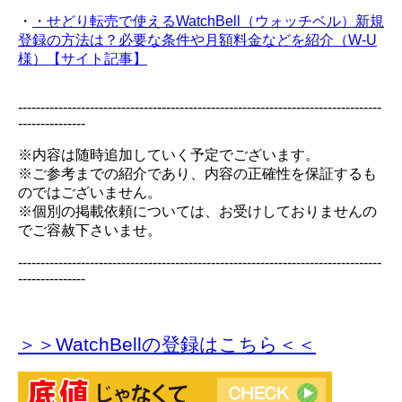
・
・せどり転売で使えるWatchBell（ウォッチベル）新規
登録の方法は？必要な条件や月額料金などを紹介（W-U
様）【サイト記事】
---------------------------------------------------------------------------------
---------------
※内容は随時追加していく予定でございます。
※ご参考までの紹介であり、内容の正確性を保証するも
のではございません。
※個別の掲載依頼については、お受けしておりませんの
でご容赦下さいませ。
---------------------------------------------------------------------------------
---------------
＞＞WatchBellの登録
はこちら＜＜