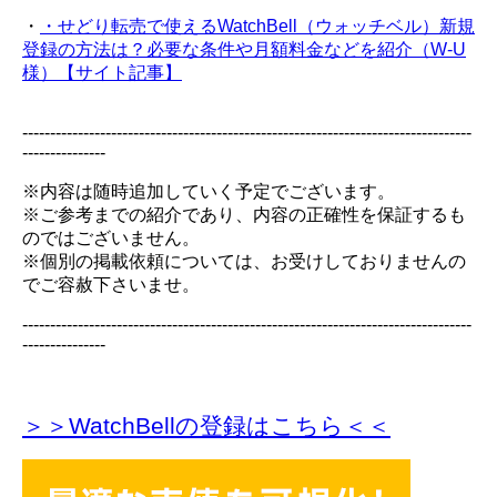
・
・せどり転売で使えるWatchBell（ウォッチベル）新規
登録の方法は？必要な条件や月額料金などを紹介（W-U
様）【サイト記事】
---------------------------------------------------------------------------------
---------------
※内容は随時追加していく予定でございます。
※ご参考までの紹介であり、内容の正確性を保証するも
のではございません。
※個別の掲載依頼については、お受けしておりませんの
でご容赦下さいませ。
---------------------------------------------------------------------------------
---------------
＞＞WatchBellの登録
はこちら＜＜