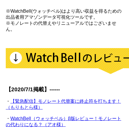
※WatchBell(ウォッチベル)はより高い収益を得るための
出品者用アマゾンデータ可視化ツールです。
※モノレートの代替えやリニューアルではございませ
ん。
【2020/7/1掲載】------
・
【緊急配信】モノレート代替案に終止符を打ちます！
（もりもとら様）
・
WatchBell（ウォッチベル）β版レビュー！モノレート
の代わりになる？（アオ様）