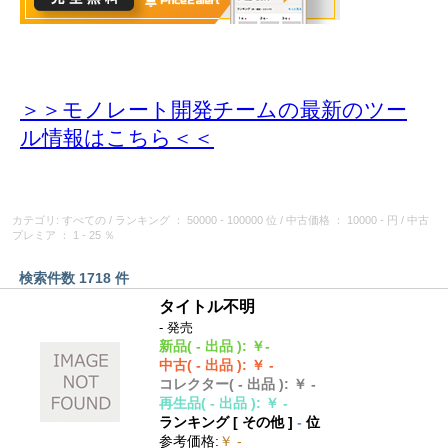
＞＞モノレート開発チームの最新のツー
ル情報
はこちら＜＜
カテゴリ: すべての
/
ランキング
： 50000 - 100000 位
/
中古価格
： 10000 - 円
/
中古
プレミア
： 1 - 25 ％
検索件数 1718 件
タイトル不明
- 発売
新品
( - 出品 )
:
￥-
中古
( - 出品 )
:
￥ -
コレクター
( - 出品 )
:
￥ -
再生品
( - 出品 )
:
￥ -
ランキング [
その他
]
-
位
参考価格
:
￥ -