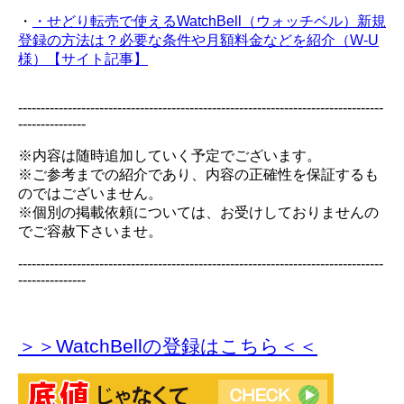
・
・せどり転売で使えるWatchBell（ウォッチベル）新規
登録の方法は？必要な条件や月額料金などを紹介（W-U
様）【サイト記事】
---------------------------------------------------------------------------------
---------------
※内容は随時追加していく予定でございます。
※ご参考までの紹介であり、内容の正確性を保証するも
のではございません。
※個別の掲載依頼については、お受けしておりませんの
でご容赦下さいませ。
---------------------------------------------------------------------------------
---------------
＞＞WatchBellの登録
はこちら＜＜