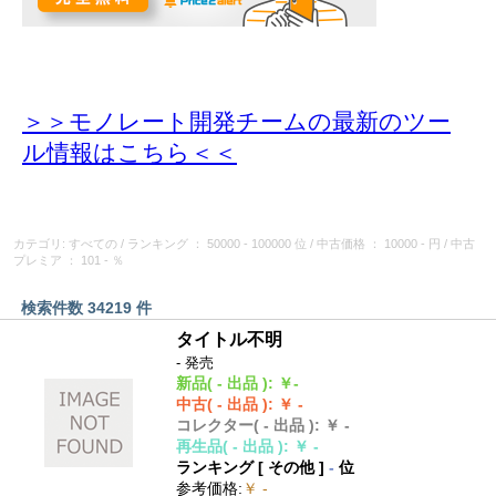
＞＞モノレート開発チームの最新のツー
ル情報
はこちら＜＜
カテゴリ: すべての
/
ランキング
： 50000 - 100000 位
/
中古価格
： 10000 - 円
/
中古
プレミア
： 101 - ％
検索件数 34219 件
タイトル不明
- 発売
新品
( - 出品 )
:
￥-
中古
( - 出品 )
:
￥ -
コレクター
( - 出品 )
:
￥ -
再生品
( - 出品 )
:
￥ -
ランキング [
その他
]
-
位
参考価格
:
￥ -