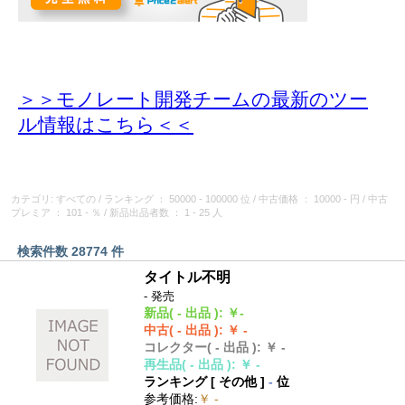
＞＞モノレート開発チームの最新のツー
ル情報
はこちら＜＜
カテゴリ: すべての
/
ランキング
： 50000 - 100000 位
/
中古価格
： 10000 - 円
/
中古
プレミア
： 101 - ％
/
新品出品者数
： 1 - 25 人
検索件数 28774 件
タイトル不明
- 発売
新品
( - 出品 )
:
￥-
中古
( - 出品 )
:
￥ -
コレクター
( - 出品 )
:
￥ -
再生品
( - 出品 )
:
￥ -
ランキング [
その他
]
-
位
参考価格
:
￥ -