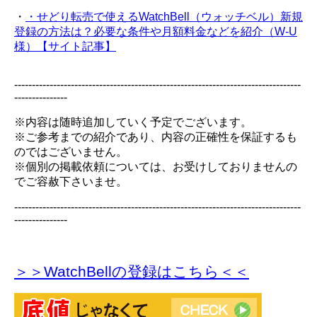
・
・せどり転売で使えるWatchBell（ウォッチベル）新規
登録の方法は？必要な条件や月額料金などを紹介（W-U
様）【サイト記事】
---------------------------------------------------------------------------------
---------------
※内容は随時追加していく予定でございます。
※ご参考までの紹介であり、内容の正確性を保証するも
のではございません。
※個別の掲載依頼については、お受けしておりませんの
でご容赦下さいませ。
---------------------------------------------------------------------------------
---------------
＞＞WatchBellの登録
はこちら＜＜