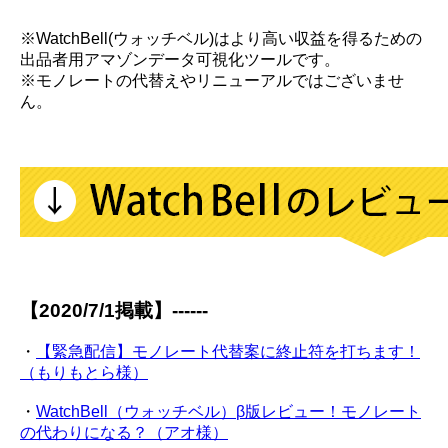
※WatchBell(ウォッチベル)はより高い収益を得るための
出品者用アマゾンデータ可視化ツールです。
※モノレートの代替えやリニューアルではございませ
ん。
【2020/7/1掲載】------
・
【緊急配信】モノレート代替案に終止符を打ちます！
（もりもとら様）
・
WatchBell（ウォッチベル）β版レビュー！モノレート
の代わりになる？（アオ様）