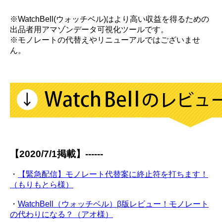
※WatchBell(ウォッチベル)はより高い収益を得るための
出品者用アマゾンデータ可視化ツールです。
※モノレートの代替えやリニューアルではございませ
ん。
【2020/7/1掲載】------
・
【緊急配信】モノレート代替案に終止符を打ちます！
（もりもとら様）
・
WatchBell（ウォッチベル）β版レビュー！モノレート
の代わりになる？（アオ様）