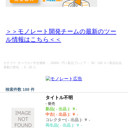
＞＞モノレート開発チームの最新のツー
ル情報
はこちら＜＜
カテゴリ: すべての
/
中古価格
： 10000 - 円
/
新品プレミア
： 50 - 100 ％
/
新品出品
者数の変化
： 5 - 20 人
検索件数 188 件
タイトル不明
- 発売
新品
( - 出品 )
:
￥-
中古
( - 出品 )
:
￥ -
コレクター
( - 出品 )
:
￥ -
再生品
( - 出品 )
:
￥ -