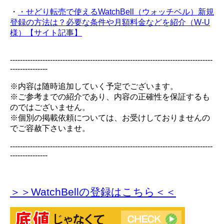
・
・せどり転売で使えるWatchBell（ウォッチベル）新規
登録の方法は？必要な条件や月額料金などを紹介（W-U
様）【サイト記事】
---------------------------------------------------------------------------------
---------------
※内容は随時追加していく予定でございます。
※ご参考までの紹介であり、内容の正確性を保証するも
のではございません。
※個別の掲載依頼については、お受けしておりませんの
でご容赦下さいませ。
---------------------------------------------------------------------------------
---------------
＞＞WatchBellの登録
はこちら＜＜