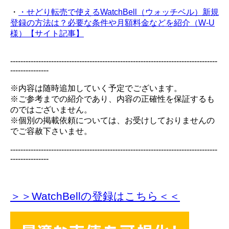
・
・せどり転売で使えるWatchBell（ウォッチベル）新規
登録の方法は？必要な条件や月額料金などを紹介（W-U
様）【サイト記事】
---------------------------------------------------------------------------------
---------------
※内容は随時追加していく予定でございます。
※ご参考までの紹介であり、内容の正確性を保証するも
のではございません。
※個別の掲載依頼については、お受けしておりませんの
でご容赦下さいませ。
---------------------------------------------------------------------------------
---------------
＞＞WatchBellの登録
はこちら＜＜