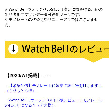
※WatchBell(ウォッチベル)はより高い収益を得るための
出品者用アマゾンデータ可視化ツールです。
※モノレートの代替えやリニューアルではございませ
ん。
【2020/7/1掲載】------
・
【緊急配信】モノレート代替案に終止符を打ちます！
（もりもとら様）
・
WatchBell（ウォッチベル）β版レビュー！モノレート
の代わりになる？（アオ様）