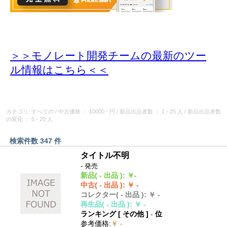
＞＞モノレート開発チームの最新のツー
ル情報
はこちら＜＜
カテゴリ: すべての
/
中古価格
： 10000 - 円
/
新品出品者数
： 1 - 25 人
/
新品出品者数
の変化
： 5 - 20 人
検索件数 347 件
タイトル不明
- 発売
新品
( - 出品 )
:
￥-
中古
( - 出品 )
:
￥ -
コレクター
( - 出品 )
:
￥ -
再生品
( - 出品 )
:
￥ -
ランキング [
その他
]
-
位
参考価格
:
￥ -