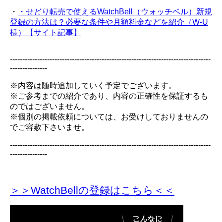
・
・せどり転売で使えるWatchBell（ウォッチベル）新規
登録の方法は？必要な条件や月額料金などを紹介（W-U
様）【サイト記事】
---------------------------------------------------------------------------------
---------------
※内容は随時追加していく予定でございます。
※ご参考までの紹介であり、内容の正確性を保証するも
のではございません。
※個別の掲載依頼については、お受けしておりませんの
でご容赦下さいませ。
---------------------------------------------------------------------------------
---------------
＞＞WatchBellの登録
はこちら＜＜