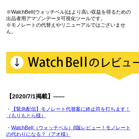
※WatchBell(ウォッチベル)はより高い収益を得るための
出品者用アマゾンデータ可視化ツールです。
※モノレートの代替えやリニューアルではございませ
ん。
【2020/7/1掲載】------
・
【緊急配信】モノレート代替案に終止符を打ちます！
（もりもとら様）
・
WatchBell（ウォッチベル）β版レビュー！モノレート
の代わりになる？（アオ様）