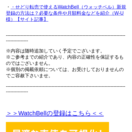
・
・せどり転売で使えるWatchBell（ウォッチベル）新規
登録の方法は？必要な条件や月額料金などを紹介（W-U
様）【サイト記事】
---------------------------------------------------------------------------------
---------------
※内容は随時追加していく予定でございます。
※ご参考までの紹介であり、内容の正確性を保証するも
のではございません。
※個別の掲載依頼については、お受けしておりませんの
でご容赦下さいませ。
---------------------------------------------------------------------------------
---------------
＞＞WatchBellの登録
はこちら＜＜