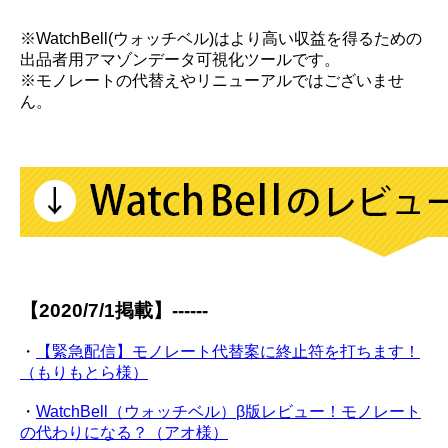
※WatchBell(ウォッチベル)はより高い収益を得るための
出品者用アマゾンデータ可視化ツールです。
※モノレートの代替えやリニューアルではございませ
ん。
【2020/7/1掲載】------
・
【緊急配信】モノレート代替案に終止符を打ちます！
（もりもとら様）
・
WatchBell（ウォッチベル）β版レビュー！モノレート
の代わりになる？（アオ様）