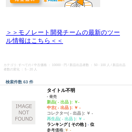
＞＞モノレート開発チームの最新のツー
ル情報
はこちら＜＜
カテゴリ: すべての
/
中古価格
： 10000 - 円
/
新品出品者数
： 50 - 100 人
/
新品出品
者数の変化
： 5 - 20 人
検索件数 63 件
タイトル不明
- 発売
新品
( - 出品 )
:
￥-
中古
( - 出品 )
:
￥ -
コレクター
( - 出品 )
:
￥ -
再生品
( - 出品 )
:
￥ -
ランキング [
その他
]
-
位
参考価格
:
￥ -