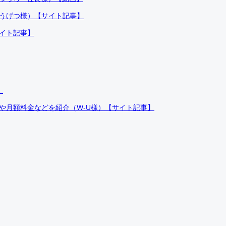
ふうげつ様）【サイト記事】
サイト記事】
）
件や月額料金などを紹介（W-U様）【サイト記事】