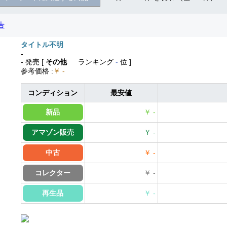
タイトル不明
-
- 発売
[
その他
ランキング
-
位 ]
参考価格
:
￥ -
コンディション
最安値
新品
￥ -
アマゾン販売
￥ -
中古
￥ -
コレクター
￥ -
再生品
￥ -