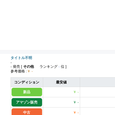
タイトル不明
-
- 発売
[
その他
ランキング
-
位 ]
参考価格
:
￥ -
コンディション
最安値
新品
￥ -
アマゾン販売
￥ -
中古
￥ -