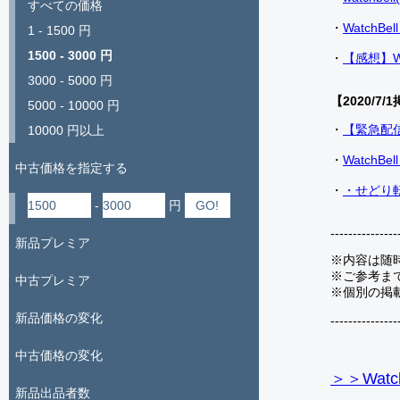
すべての価格
・
Watch
1 - 1500 円
1500 - 3000 円
・
【感想】W
3000 - 5000 円
【2020/7/1
5000 - 10000 円
・
【緊急配
10000 円以上
・
Watch
中古価格を指定する
・
・せどり転
-
円
---------------
新品プレミア
※内容は随
※ご参考ま
中古プレミア
※個別の掲
新品価格の変化
---------------
中古価格の変化
＞＞Watc
新品出品者数