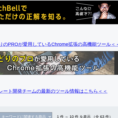
りのPROが愛用しているChrome拡張の高機能ツール＜
レート開発チームの最新のツール情報
はこちら＜＜
1
件 ～
10
件 を表示 （全
63
件）