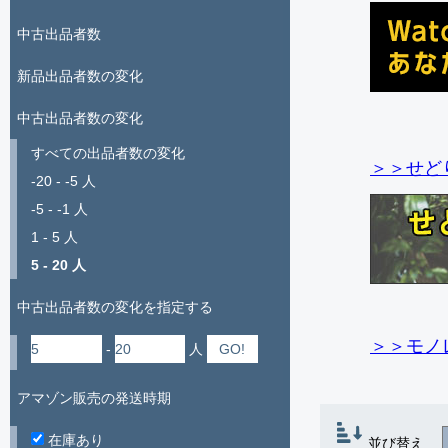
中古出品者数
新品出品者数の変化
中古出品者数の変化
すべての出品者数の変化
＞＞せど
-20 - -5 人
-5 - -1 人
1 - 5 人
5 - 20 人
中古出品者数の変化を指定する
＞＞モノ
-
人
アマゾン販売の発送時期
在庫あり
並び替え