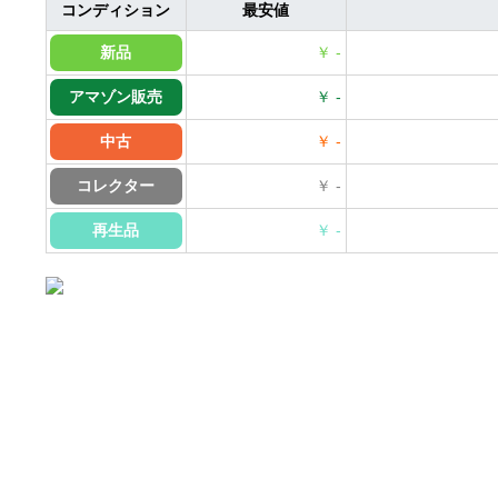
コンディション
最安値
新品
￥ -
アマゾン販売
￥ -
中古
￥ -
コレクター
￥ -
再生品
￥ -