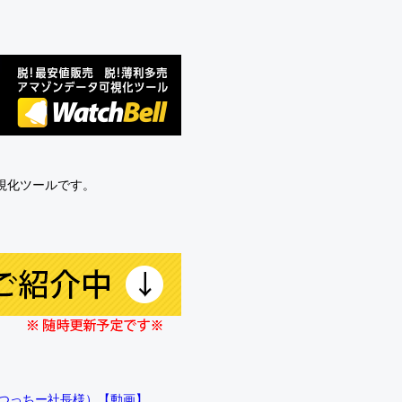
可視化ツールです。
!!（つっちー社長様）【動画】