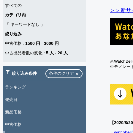
すべての
＞＞新サー
カテゴリ内
「
キーワードなし
」
絞り込み
中古価格
:
1500 円
-
3000 円
中古出品者数の変化
:
5 人
-
20 人
※Watch
※モノレー
絞り込み条件
条件のクリア
ランキング
発売日
新品価格
【2020/8/2
中古価格
・
watch