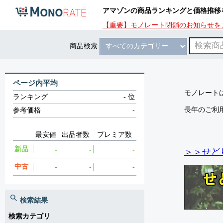
アマゾンの商品ランキングと価格推移
【重要】モノレート閉鎖のお知らせを
商品検索
ページ内平均
モノレートは
ランキング
-
位
長年のご利
参考価格
-
最安値
出品者数
プレミア数
新品
-
-
-
＞＞せど
中古
-
-
-
検索結果
検索カテゴリ