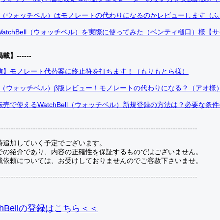
Bell（ウォッチベル）はモノレートの代わりになるのかレビューします（
atchBell（ウォッチベル）を実際に使ってみた（ベンティ樋口）様【
掲載】------
信】モノレート代替案に終止符を打ちます！（もりもとら様）
Bell（ウォッチベル）β版レビュー！モノレートの代わりになる？（アオ様
売で使えるWatchBell（ウォッチベル）新規登録の方法は？必要な条
---------------------------------------------------------------------------------
時追加していく予定でございます。
での紹介であり、内容の正確性を保証するものではございません。
載依頼については、お受けしておりませんのでご容赦下さいませ。
---------------------------------------------------------------------------------
hBellの登録
はこちら＜＜