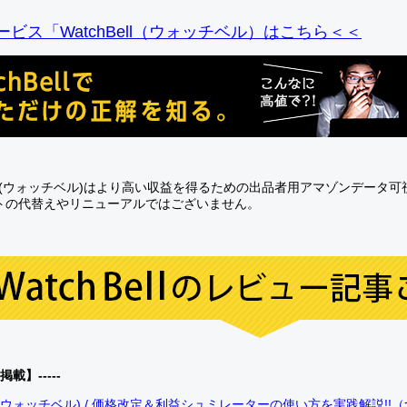
ビス「WatchBell（ウォッチベル）はこちら＜＜
Bell(ウォッチベル)はより高い収益を得るための出品者用アマゾンデータ
トの代替えやリニューアルではございません。
0掲載】-----
bell(ウォッチベル) / 価格改定＆利益シュミレーターの使い方を実践解説