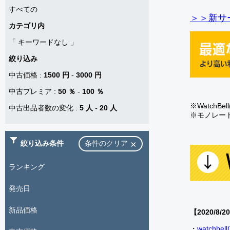
すべての
＞＞新サー
カテゴリ内
「
キーワードなし
」
絞り込み
中古価格
:
1500 円
-
3000 円
中古プレミア
:
50 ％
-
100 ％
※Watch
中古出品者数の変化
:
5 人
-
20 人
※モノレー
絞り込み条件
条件のクリア
ランキング
発売日
新品価格
【2020/8/2
・
watch