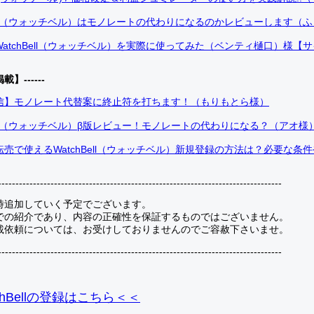
Bell（ウォッチベル）はモノレートの代わりになるのかレビューします（
atchBell（ウォッチベル）を実際に使ってみた（ベンティ樋口）様【
掲載】------
信】モノレート代替案に終止符を打ちます！（もりもとら様）
Bell（ウォッチベル）β版レビュー！モノレートの代わりになる？（アオ様
売で使えるWatchBell（ウォッチベル）新規登録の方法は？必要な条
---------------------------------------------------------------------------------
時追加していく予定でございます。
での紹介であり、内容の正確性を保証するものではございません。
載依頼については、お受けしておりませんのでご容赦下さいませ。
---------------------------------------------------------------------------------
hBellの登録
はこちら＜＜