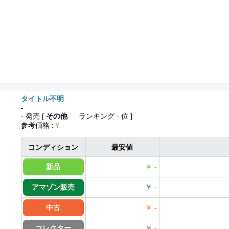
タイトル不明
-
- 発売
[
その他
ランキング
-
位 ]
参考価格
:
￥ -
コンディション
最安値
新品
￥ -
アマゾン販売
￥ -
中古
￥ -
コレクター
￥ -