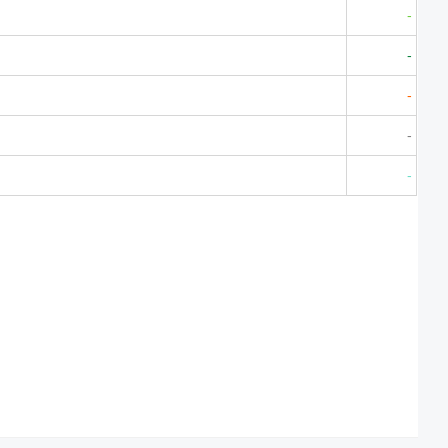
-
-
-
-
-