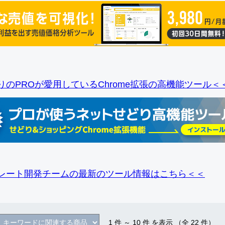
りのPROが愛用しているChrome拡張の高機能ツール＜
レート開発チームの最新のツール情報
はこちら＜＜
1
件 ～
10
件 を表示 （全
22
件）