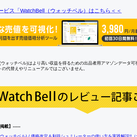
ビス「WatchBell（ウォッチベル）はこちら＜＜
Bell(ウォッチベル)はより高い収益を得るための出品者用アマゾンデータ
トの代替えやリニューアルではございません。
0掲載】-----
bell(ウォッチベル) / 価格改定＆利益シュミレーターの使い方を実践解説