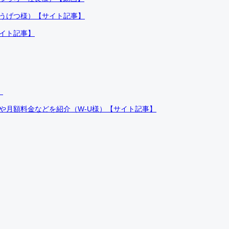
ふうげつ様）【サイト記事】
サイト記事】
）
件や月額料金などを紹介（W-U様）【サイト記事】