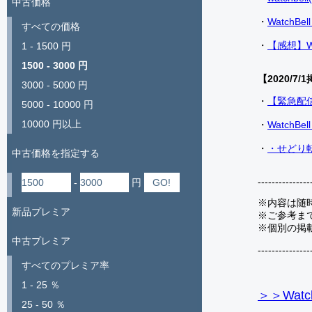
中古価格
・
Watch
すべての価格
・
【感想】W
1 - 1500 円
1500 - 3000 円
【2020/7/1
3000 - 5000 円
・
【緊急配
5000 - 10000 円
10000 円以上
・
Watch
・
・せどり転
中古価格を指定する
---------------
-
円
※内容は随
新品プレミア
※ご参考ま
※個別の掲
中古プレミア
---------------
すべてのプレミア率
1 - 25 ％
＞＞Watc
25 - 50 ％