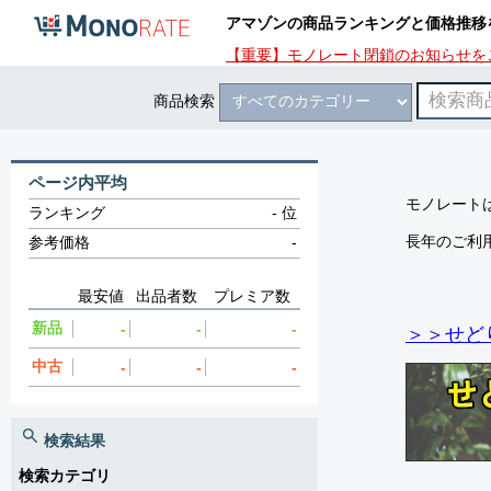
アマゾンの商品ランキングと価格推移
【重要】モノレート閉鎖のお知らせを
商品検索
ページ内平均
モノレートは
ランキング
-
位
長年のご利
参考価格
-
最安値
出品者数
プレミア数
新品
-
-
-
＞＞せど
中古
-
-
-
検索結果
検索カテゴリ