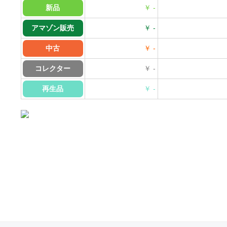
新品
￥ -
アマゾン販売
￥ -
中古
￥ -
コレクター
￥ -
再生品
￥ -