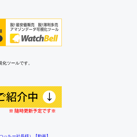
可視化ツールです。
!!（つっちー社長様）【動画】