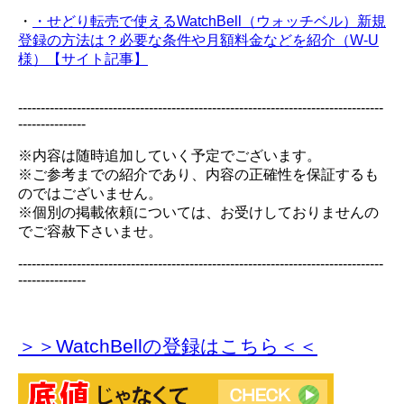
・
・せどり転売で使えるWatchBell（ウォッチベル）新規
登録の方法は？必要な条件や月額料金などを紹介（W-U
様）【サイト記事】
---------------------------------------------------------------------------------
---------------
※内容は随時追加していく予定でございます。
※ご参考までの紹介であり、内容の正確性を保証するも
のではございません。
※個別の掲載依頼については、お受けしておりませんの
でご容赦下さいませ。
---------------------------------------------------------------------------------
---------------
＞＞WatchBellの登録
はこちら＜＜