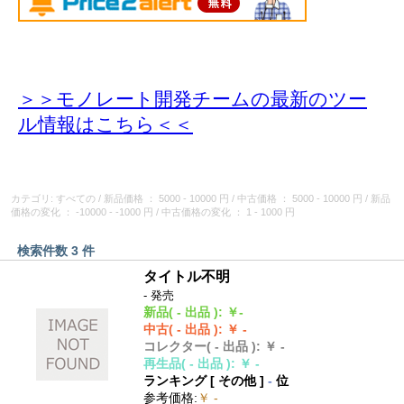
＞＞モノレート開発チームの最新のツー
ル情報
はこちら＜＜
カテゴリ: すべての
/
新品価格
： 5000 - 10000 円
/
中古価格
： 5000 - 10000 円
/
新品
価格の変化
： -10000 - -1000 円
/
中古価格の変化
： 1 - 1000 円
検索件数 3 件
タイトル不明
- 発売
新品
( - 出品 )
:
￥-
中古
( - 出品 )
:
￥ -
コレクター
( - 出品 )
:
￥ -
再生品
( - 出品 )
:
￥ -
ランキング [
その他
]
-
位
参考価格
:
￥ -