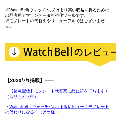
※WatchBell(ウォッチベル)はより高い収益を得るための
出品者用アマゾンデータ可視化ツールです。
※モノレートの代替えやリニューアルではございませ
ん。
【2020/7/1掲載】------
・
【緊急配信】モノレート代替案に終止符を打ちます！
（もりもとら様）
・
WatchBell（ウォッチベル）β版レビュー！モノレート
の代わりになる？（アオ様）