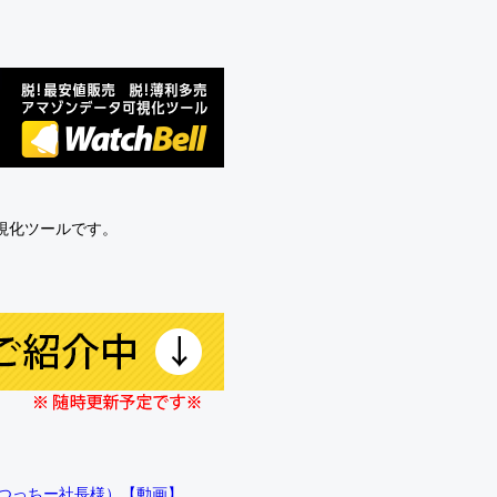
可視化ツールです。
!!（つっちー社長様）【動画】