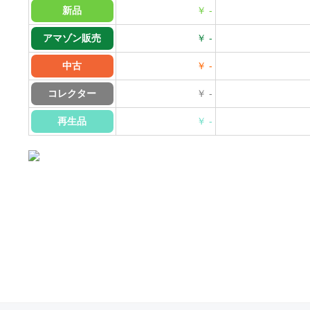
新品
￥ -
アマゾン販売
￥ -
中古
￥ -
コレクター
￥ -
再生品
￥ -