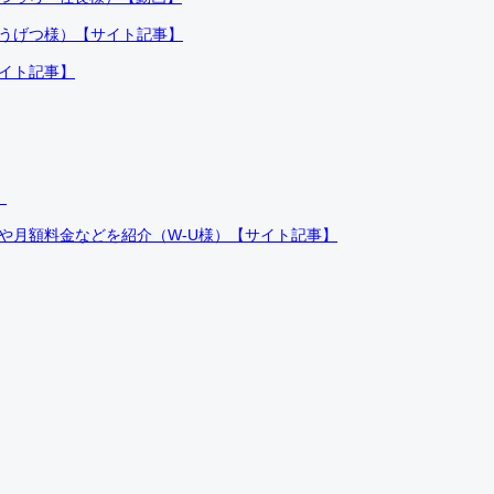
ふうげつ様）【サイト記事】
サイト記事】
）
件や月額料金などを紹介（W-U様）【サイト記事】