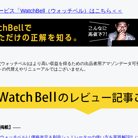
ビス「WatchBell（ウォッチベル）はこちら＜＜
Bell(ウォッチベル)はより高い収益を得るための出品者用アマゾンデータ
トの代替えやリニューアルではございません。
0掲載】-----
bell(ウォッチベル) / 価格改定＆利益シュミレーターの使い方を実践解説