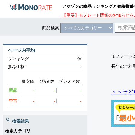
アマゾンの商品ランキングと価格推移
【重要】モノレート閉鎖のお知らせを
商品検索
ページ内平均
モノレートは
ランキング
-
位
長年のご利
参考価格
-
最安値
出品者数
プレミア数
新品
-
-
-
＞＞せど
中古
-
-
-
検索結果
検索カテゴリ