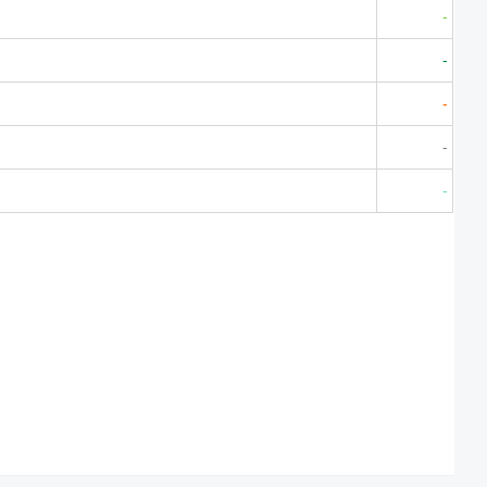
-
-
-
-
-