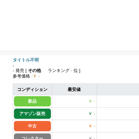
タイトル不明
-
- 発売
[
その他
ランキング
-
位 ]
参考価格
:
￥ -
コンディション
最安値
新品
￥ -
アマゾン販売
￥ -
中古
￥ -
コレクター
￥ -