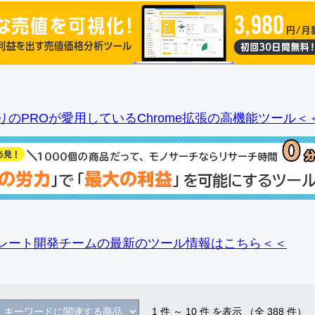
りのPROが愛用しているChrome拡張の高機能ツール＜
レート開発チームの最新のツール情報
はこちら＜＜
1
件 ～
10
件 を表示 （全
388
件）