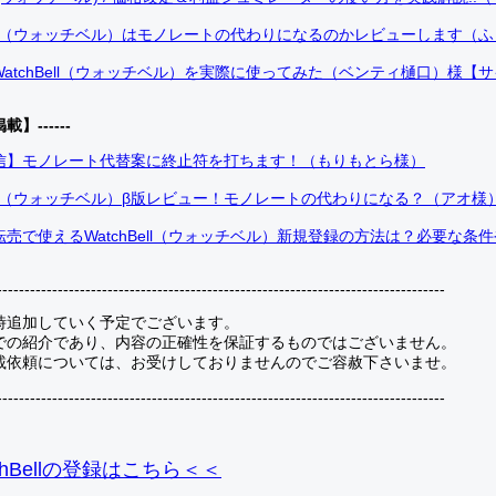
Bell（ウォッチベル）はモノレートの代わりになるのかレビューします（
atchBell（ウォッチベル）を実際に使ってみた（ベンティ樋口）様【
掲載】------
信】モノレート代替案に終止符を打ちます！（もりもとら様）
Bell（ウォッチベル）β版レビュー！モノレートの代わりになる？（アオ様
売で使えるWatchBell（ウォッチベル）新規登録の方法は？必要な条
---------------------------------------------------------------------------------
時追加していく予定でございます。
での紹介であり、内容の正確性を保証するものではございません。
載依頼については、お受けしておりませんのでご容赦下さいませ。
---------------------------------------------------------------------------------
hBellの登録
はこちら＜＜