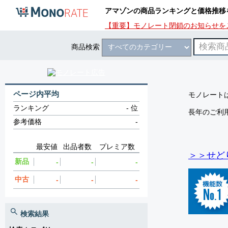
アマゾンの商品ランキングと価格推移
【重要】モノレート閉鎖のお知らせを
商品検索
ページ内平均
モノレートは
ランキング
-
位
長年のご利
参考価格
-
最安値
出品者数
プレミア数
＞＞せど
新品
-
-
-
中古
-
-
-
検索結果