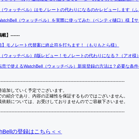
Bell（ウォッチベル）はモノレートの代わりになるのかレビューします（
atchBell（ウォッチベル）を実際に使ってみた（ベンティ樋口）様【
掲載】------
信】モノレート代替案に終止符を打ちます！（もりもとら様）
Bell（ウォッチベル）β版レビュー！モノレートの代わりになる？（アオ様
売で使えるWatchBell（ウォッチベル）新規登録の方法は？必要な条
---------------------------------------------------------------------------------
時追加していく予定でございます。
での紹介であり、内容の正確性を保証するものではございません。
載依頼については、お受けしておりませんのでご容赦下さいませ。
---------------------------------------------------------------------------------
hBellの登録
はこちら＜＜