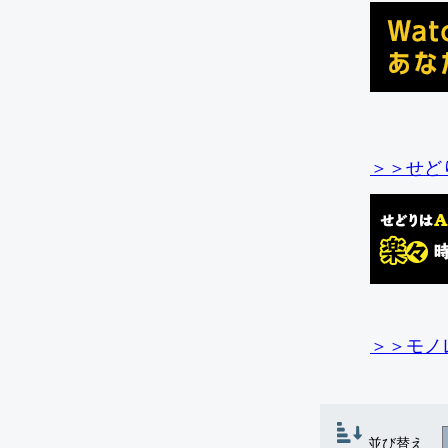
＞＞せど
＞＞モノ
並び替え