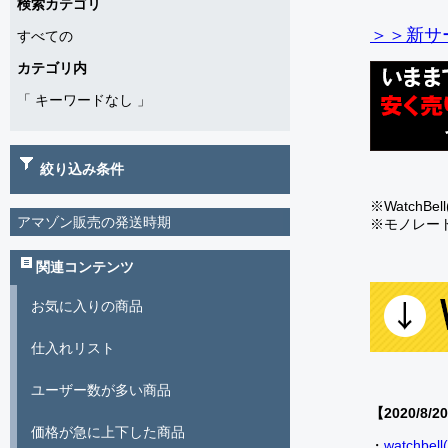
検索カテゴリ
＞＞新サー
すべての
カテゴリ内
「
キーワードなし
」
絞り込み条件
※Watch
アマゾン販売の発送時期
※モノレー
関連コンテンツ
お気に入りの商品
仕入れリスト
ユーザー数が多い商品
【2020/8/2
価格が急に上下した商品
・
watch