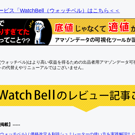
ビス「WatchBell（ウォッチベル）はこちら＜＜
Bell(ウォッチベル)はより高い収益を得るための出品者用アマゾンデータ
トの代替えやリニューアルではございません。
0掲載】-----
bell(ウォッチベル) / 価格改定＆利益シュミレーターの使い方を実践解説