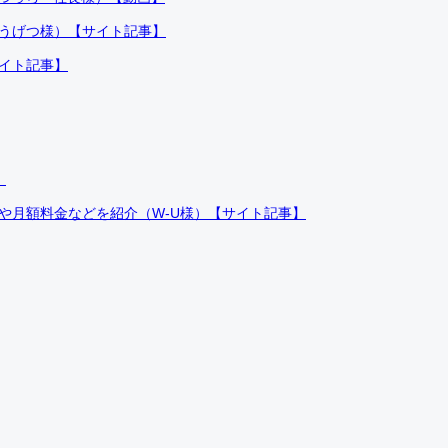
ふうげつ様）【サイト記事】
サイト記事】
）
件や月額料金などを紹介（W-U様）【サイト記事】