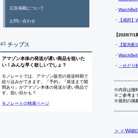
広告掲載について
・
Watch
・
【感想】W
お問い合わせ
【2020/7/1
チップス
・
【緊急配
・
Watch
アマゾン本体の発送が遅い商品を狙いた
い！みんな早く欲しいでしょ？
・
・せどり転
モノレートでは、アマゾン販売の発送時期で
---------------
絞り込みができます。『予約』『発送まで期
間あり』がアマゾン本体の発送が遅い商品で
※内容は随
す。狙い目かも？
※ご参考ま
※個別の掲
モノレートの検索ページ
---------------
＞＞Watc