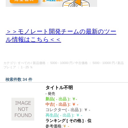
＞＞モノレート開発チームの最新のツー
ル情報
はこちら＜＜
カテゴリ: すべての
/
新品価格
： 5000 - 10000 円
/
中古価格
： 5000 - 10000 円
/
新品
プレミア
： 1 - 25 ％
検索件数 34 件
タイトル不明
- 発売
新品
( - 出品 )
:
￥-
中古
( - 出品 )
:
￥ -
コレクター
( - 出品 )
:
￥ -
再生品
( - 出品 )
:
￥ -
ランキング [
その他
]
-
位
参考価格
:
￥ -