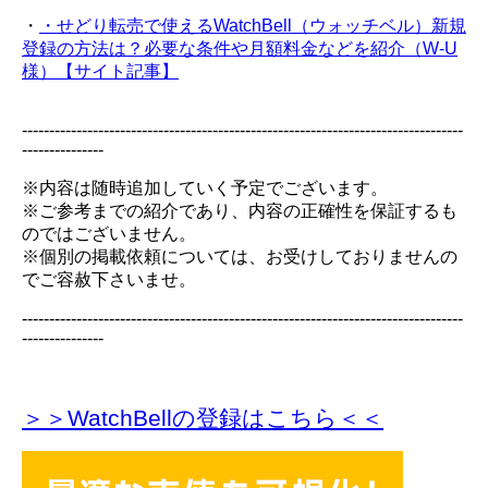
・
・せどり転売で使えるWatchBell（ウォッチベル）新規
登録の方法は？必要な条件や月額料金などを紹介（W-U
様）【サイト記事】
---------------------------------------------------------------------------------
---------------
※内容は随時追加していく予定でございます。
※ご参考までの紹介であり、内容の正確性を保証するも
のではございません。
※個別の掲載依頼については、お受けしておりませんの
でご容赦下さいませ。
---------------------------------------------------------------------------------
---------------
＞＞WatchBellの登録
はこちら＜＜