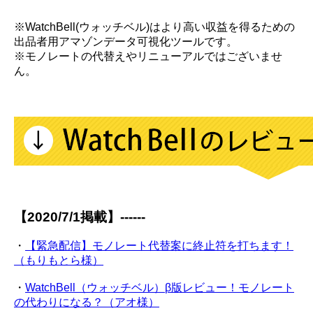
※WatchBell(ウォッチベル)はより高い収益を得るための
出品者用アマゾンデータ可視化ツールです。
※モノレートの代替えやリニューアルではございませ
ん。
【2020/7/1掲載】------
・
【緊急配信】モノレート代替案に終止符を打ちます！
（もりもとら様）
・
WatchBell（ウォッチベル）β版レビュー！モノレート
の代わりになる？（アオ様）