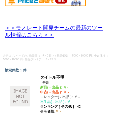
＞＞モノレート開発チームの最新のツー
ル情報
はこちら＜＜
カテゴリ: すべての
/
発売日
： -7 - 0 日内
/
新品価格
： 5000 - 10000 円
/
中古価格
：
5000 - 10000 円
/
新品プレミア
： 1 - 25 ％
検索件数 1 件
タイトル不明
- 発売
新品
( - 出品 )
:
￥-
中古
( - 出品 )
:
￥ -
コレクター
( - 出品 )
:
￥ -
再生品
( - 出品 )
:
￥ -
ランキング [
その他
]
-
位
参考価格
:
￥ -