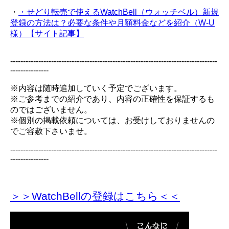
・
・せどり転売で使えるWatchBell（ウォッチベル）新規
登録の方法は？必要な条件や月額料金などを紹介（W-U
様）【サイト記事】
---------------------------------------------------------------------------------
---------------
※内容は随時追加していく予定でございます。
※ご参考までの紹介であり、内容の正確性を保証するも
のではございません。
※個別の掲載依頼については、お受けしておりませんの
でご容赦下さいませ。
---------------------------------------------------------------------------------
---------------
＞＞WatchBellの登録
はこちら＜＜