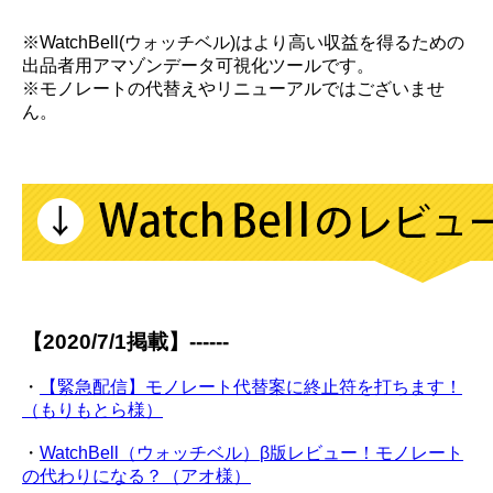
※WatchBell(ウォッチベル)はより高い収益を得るための
出品者用アマゾンデータ可視化ツールです。
※モノレートの代替えやリニューアルではございませ
ん。
【2020/7/1掲載】------
・
【緊急配信】モノレート代替案に終止符を打ちます！
（もりもとら様）
・
WatchBell（ウォッチベル）β版レビュー！モノレート
の代わりになる？（アオ様）