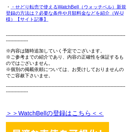
・
・せどり転売で使えるWatchBell（ウォッチベル）新規
登録の方法は？必要な条件や月額料金などを紹介（W-U
様）【サイト記事】
---------------------------------------------------------------------------------
---------------
※内容は随時追加していく予定でございます。
※ご参考までの紹介であり、内容の正確性を保証するも
のではございません。
※個別の掲載依頼については、お受けしておりませんの
でご容赦下さいませ。
---------------------------------------------------------------------------------
---------------
＞＞WatchBellの登録
はこちら＜＜