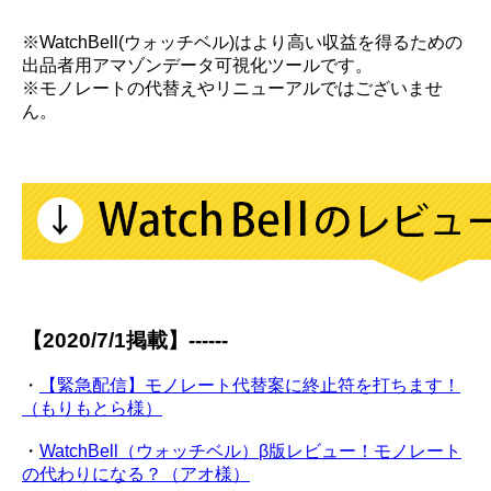
※WatchBell(ウォッチベル)はより高い収益を得るための
出品者用アマゾンデータ可視化ツールです。
※モノレートの代替えやリニューアルではございませ
ん。
【2020/7/1掲載】------
・
【緊急配信】モノレート代替案に終止符を打ちます！
（もりもとら様）
・
WatchBell（ウォッチベル）β版レビュー！モノレート
の代わりになる？（アオ様）