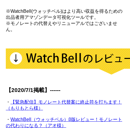
※WatchBell(ウォッチベル)はより高い収益を得るための
出品者用アマゾンデータ可視化ツールです。
※モノレートの代替えやリニューアルではございませ
ん。
【2020/7/1掲載】------
・
【緊急配信】モノレート代替案に終止符を打ちます！
（もりもとら様）
・
WatchBell（ウォッチベル）β版レビュー！モノレート
の代わりになる？（アオ様）