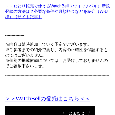
・
・せどり転売で使えるWatchBell（ウォッチベル）新規
登録の方法は？必要な条件や月額料金などを紹介（W-U
様）【サイト記事】
---------------------------------------------------------------------------------
---------------
※内容は随時追加していく予定でございます。
※ご参考までの紹介であり、内容の正確性を保証するも
のではございません。
※個別の掲載依頼については、お受けしておりませんの
でご容赦下さいませ。
---------------------------------------------------------------------------------
---------------
＞＞WatchBellの登録
はこちら＜＜