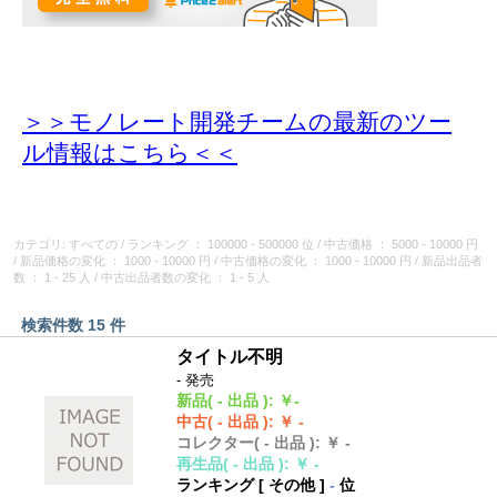
＞＞モノレート開発チームの最新のツー
ル情報
はこちら＜＜
カテゴリ: すべての
/
ランキング
： 100000 - 500000 位
/
中古価格
： 5000 - 10000 円
/
新品価格の変化
： 1000 - 10000 円
/
中古価格の変化
： 1000 - 10000 円
/
新品出品者
数
： 1 - 25 人
/
中古出品者数の変化
： 1 - 5 人
検索件数 15 件
タイトル不明
- 発売
新品
( - 出品 )
:
￥-
中古
( - 出品 )
:
￥ -
コレクター
( - 出品 )
:
￥ -
再生品
( - 出品 )
:
￥ -
ランキング [
その他
]
-
位