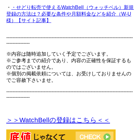
・
・せどり転売で使えるWatchBell（ウォッチベル）新規
登録の方法は？必要な条件や月額料金などを紹介（W-U
様）【サイト記事】
---------------------------------------------------------------------------------
---------------
※内容は随時追加していく予定でございます。
※ご参考までの紹介であり、内容の正確性を保証するも
のではございません。
※個別の掲載依頼については、お受けしておりませんの
でご容赦下さいませ。
---------------------------------------------------------------------------------
---------------
＞＞WatchBellの登録
はこちら＜＜