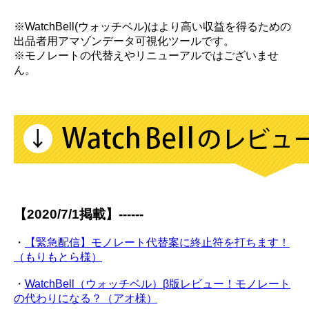
※WatchBell(ウォッチベル)はより高い収益を得るための
出品者用アマゾンデータ可視化ツールです。
※モノレートの代替えやリニューアルではございませ
ん。
【2020/7/1掲載】------
・
【緊急配信】モノレート代替案に終止符を打ちます！
（もりもとら様）
・
WatchBell（ウォッチベル）β版レビュー！モノレート
の代わりになる？（アオ様）