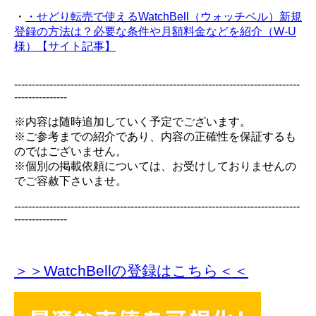
・
・せどり転売で使えるWatchBell（ウォッチベル）新規
登録の方法は？必要な条件や月額料金などを紹介（W-U
様）【サイト記事】
---------------------------------------------------------------------------------
---------------
※内容は随時追加していく予定でございます。
※ご参考までの紹介であり、内容の正確性を保証するも
のではございません。
※個別の掲載依頼については、お受けしておりませんの
でご容赦下さいませ。
---------------------------------------------------------------------------------
---------------
＞＞WatchBellの登録
はこちら＜＜