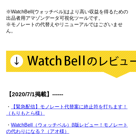
※WatchBell(ウォッチベル)はより高い収益を得るための
出品者用アマゾンデータ可視化ツールです。
※モノレートの代替えやリニューアルではございませ
ん。
【2020/7/1掲載】------
・
【緊急配信】モノレート代替案に終止符を打ちます！
（もりもとら様）
・
WatchBell（ウォッチベル）β版レビュー！モノレート
の代わりになる？（アオ様）