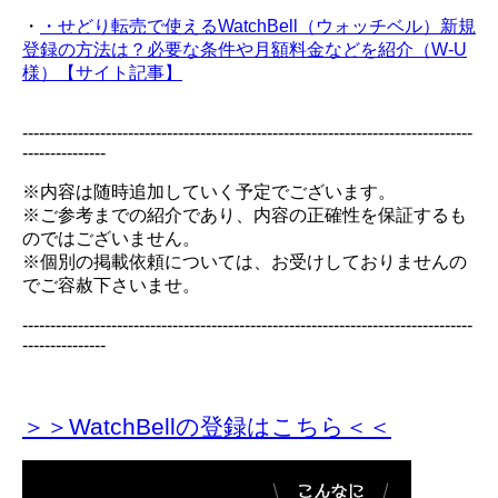
・
・せどり転売で使えるWatchBell（ウォッチベル）新規
登録の方法は？必要な条件や月額料金などを紹介（W-U
様）【サイト記事】
---------------------------------------------------------------------------------
---------------
※内容は随時追加していく予定でございます。
※ご参考までの紹介であり、内容の正確性を保証するも
のではございません。
※個別の掲載依頼については、お受けしておりませんの
でご容赦下さいませ。
---------------------------------------------------------------------------------
---------------
＞＞WatchBellの登録
はこちら＜＜