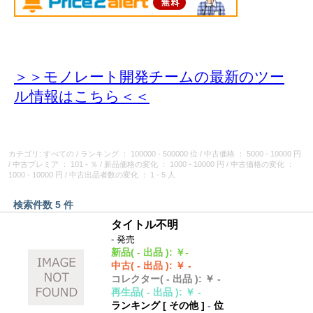
＞＞モノレート開発チームの最新のツー
ル情報
はこちら＜＜
カテゴリ: すべての
/
ランキング
： 100000 - 500000 位
/
中古価格
： 5000 - 10000 円
/
中古プレミア
： 101 - ％
/
新品価格の変化
： 1000 - 10000 円
/
中古価格の変化
：
1000 - 10000 円
/
中古出品者数の変化
： 1 - 5 人
検索件数 5 件
タイトル不明
- 発売
新品
( - 出品 )
:
￥-
中古
( - 出品 )
:
￥ -
コレクター
( - 出品 )
:
￥ -
再生品
( - 出品 )
:
￥ -
ランキング [
その他
]
-
位