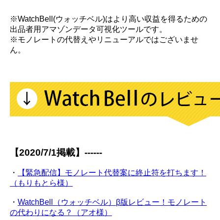
※WatchBell(ウォッチベル)はより高い収益を得るための
出品者用アマゾンデータ可視化ツールです。
※モノレートの代替えやリニューアルではございませ
ん。
【2020/7/1掲載】------
・
【緊急配信】モノレート代替案に終止符を打ちます！
（もりもとら様）
・
WatchBell（ウォッチベル）β版レビュー！モノレート
の代わりになる？（アオ様）