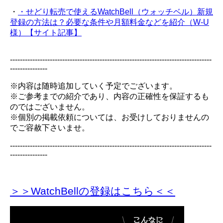
・
・せどり転売で使えるWatchBell（ウォッチベル）新規
登録の方法は？必要な条件や月額料金などを紹介（W-U
様）【サイト記事】
---------------------------------------------------------------------------------
---------------
※内容は随時追加していく予定でございます。
※ご参考までの紹介であり、内容の正確性を保証するも
のではございません。
※個別の掲載依頼については、お受けしておりませんの
でご容赦下さいませ。
---------------------------------------------------------------------------------
---------------
＞＞WatchBellの登録
はこちら＜＜