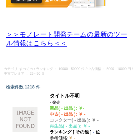
＞＞モノレート開発チームの最新のツー
ル情報
はこちら＜＜
カテゴリ: すべての
/
ランキング
： 10000 - 50000 位
/
中古価格
： 5000 - 10000 円
/
中古プレミア
： 25 - 50 ％
検索件数 1218 件
タイトル不明
- 発売
新品
( - 出品 )
:
￥-
中古
( - 出品 )
:
￥ -
コレクター
( - 出品 )
:
￥ -
再生品
( - 出品 )
:
￥ -
ランキング [
その他
]
-
位
参考価格
:
￥ -