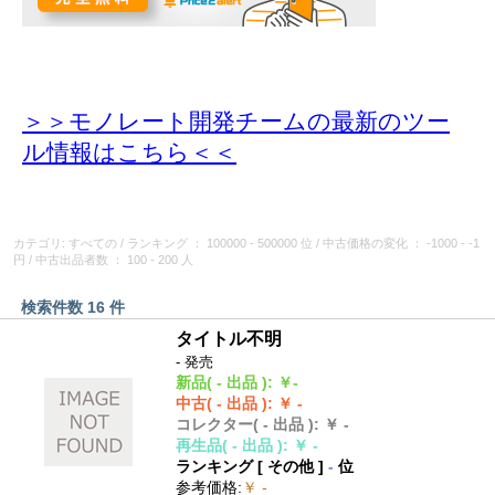
＞＞モノレート開発チームの最新のツー
ル情報
はこちら＜＜
カテゴリ: すべての
/
ランキング
： 100000 - 500000 位
/
中古価格の変化
： -1000 - -1
円
/
中古出品者数
： 100 - 200 人
検索件数 16 件
タイトル不明
- 発売
新品
( - 出品 )
:
￥-
中古
( - 出品 )
:
￥ -
コレクター
( - 出品 )
:
￥ -
再生品
( - 出品 )
:
￥ -
ランキング [
その他
]
-
位
参考価格
:
￥ -