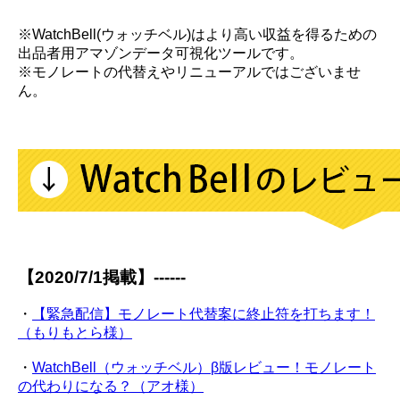
※WatchBell(ウォッチベル)はより高い収益を得るための
出品者用アマゾンデータ可視化ツールです。
※モノレートの代替えやリニューアルではございませ
ん。
【2020/7/1掲載】------
・
【緊急配信】モノレート代替案に終止符を打ちます！
（もりもとら様）
・
WatchBell（ウォッチベル）β版レビュー！モノレート
の代わりになる？（アオ様）