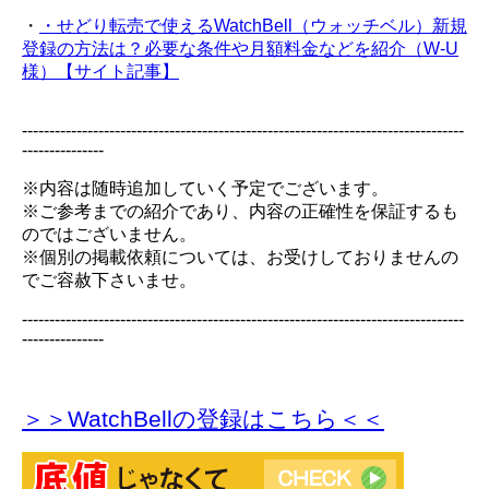
・
・せどり転売で使えるWatchBell（ウォッチベル）新規
登録の方法は？必要な条件や月額料金などを紹介（W-U
様）【サイト記事】
---------------------------------------------------------------------------------
---------------
※内容は随時追加していく予定でございます。
※ご参考までの紹介であり、内容の正確性を保証するも
のではございません。
※個別の掲載依頼については、お受けしておりませんの
でご容赦下さいませ。
---------------------------------------------------------------------------------
---------------
＞＞WatchBellの登録
はこちら＜＜