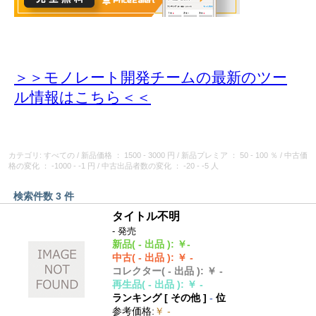
＞＞モノレート開発チームの最新のツー
ル情報
はこちら＜＜
カテゴリ: すべての
/
新品価格
： 1500 - 3000 円
/
新品プレミア
： 50 - 100 ％
/
中古価
格の変化
： -1000 - -1 円
/
中古出品者数の変化
： -20 - -5 人
検索件数 3 件
タイトル不明
- 発売
新品
( - 出品 )
:
￥-
中古
( - 出品 )
:
￥ -
コレクター
( - 出品 )
:
￥ -
再生品
( - 出品 )
:
￥ -
ランキング [
その他
]
-
位
参考価格
:
￥ -