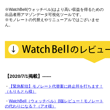
※WatchBell(ウォッチベル)はより高い収益を得るための
出品者用アマゾンデータ可視化ツールです。
※モノレートの代替えやリニューアルではございませ
ん。
【2020/7/1掲載】------
・
【緊急配信】モノレート代替案に終止符を打ちます！
（もりもとら様）
・
WatchBell（ウォッチベル）β版レビュー！モノレート
の代わりになる？（アオ様）