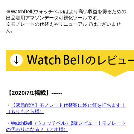
※WatchBell(ウォッチベル)はより高い収益を得るための
出品者用アマゾンデータ可視化ツールです。
※モノレートの代替えやリニューアルではございませ
ん。
【2020/7/1掲載】------
・
【緊急配信】モノレート代替案に終止符を打ちます！
（もりもとら様）
・
WatchBell（ウォッチベル）β版レビュー！モノレート
の代わりになる？（アオ様）