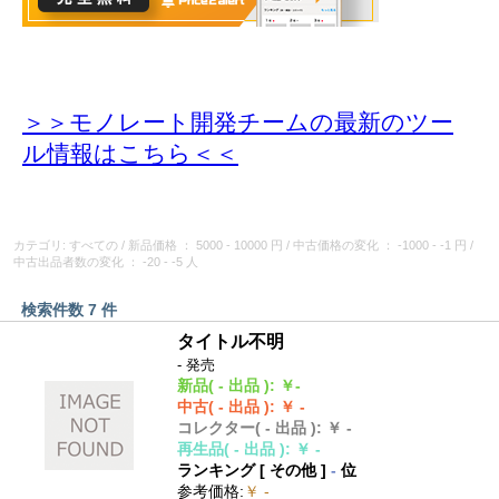
＞＞モノレート開発チームの最新のツー
ル情報
はこちら＜＜
カテゴリ: すべての
/
新品価格
： 5000 - 10000 円
/
中古価格の変化
： -1000 - -1 円
/
中古出品者数の変化
： -20 - -5 人
検索件数 7 件
タイトル不明
- 発売
新品
( - 出品 )
:
￥-
中古
( - 出品 )
:
￥ -
コレクター
( - 出品 )
:
￥ -
再生品
( - 出品 )
:
￥ -
ランキング [
その他
]
-
位
参考価格
:
￥ -