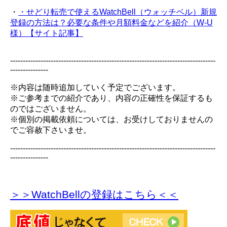
・
・せどり転売で使えるWatchBell（ウォッチベル）新規
登録の方法は？必要な条件や月額料金などを紹介（W-U
様）【サイト記事】
---------------------------------------------------------------------------------
---------------
※内容は随時追加していく予定でございます。
※ご参考までの紹介であり、内容の正確性を保証するも
のではございません。
※個別の掲載依頼については、お受けしておりませんの
でご容赦下さいませ。
---------------------------------------------------------------------------------
---------------
＞＞WatchBellの登録
はこちら＜＜