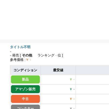
タイトル不明
-
- 発売
[
その他
ランキング
-
位 ]
参考価格
:
￥ -
コンディション
最安値
新品
￥ -
アマゾン販売
￥ -
中古
￥ -
コレクター
￥ -