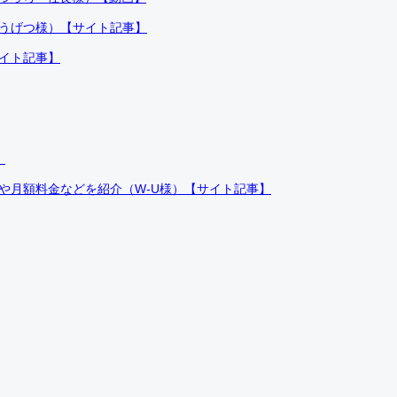
ふうげつ様）【サイト記事】
サイト記事】
）
件や月額料金などを紹介（W-U様）【サイト記事】