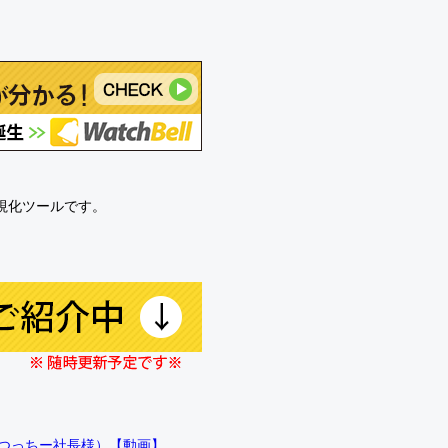
可視化ツールです。
!!（つっちー社長様）【動画】