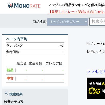
アマゾンの商品ランキングと価格推移
【重要】モノレート閉鎖のお知らせを
商品検索
ページ内平均
モノレートは
ランキング
-
位
長年のご利
参考価格
-
最安値
出品者数
プレミア数
新品
-
-
-
＞＞せど
中古
-
-
-
検索結果
検索カテゴリ