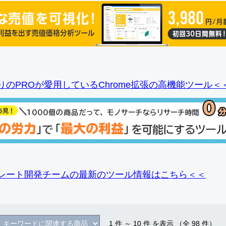
りのPROが愛用しているChrome拡張の高機能ツール＜
レート開発チームの最新のツール情報
はこちら＜＜
1
件 ～
10
件 を表示 （全
98
件）