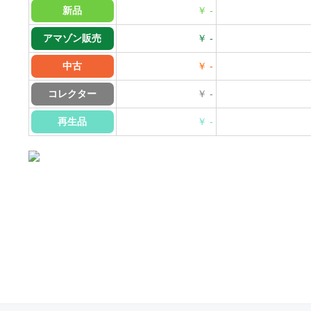
新品
￥ -
アマゾン販売
￥ -
中古
￥ -
コレクター
￥ -
再生品
￥ -