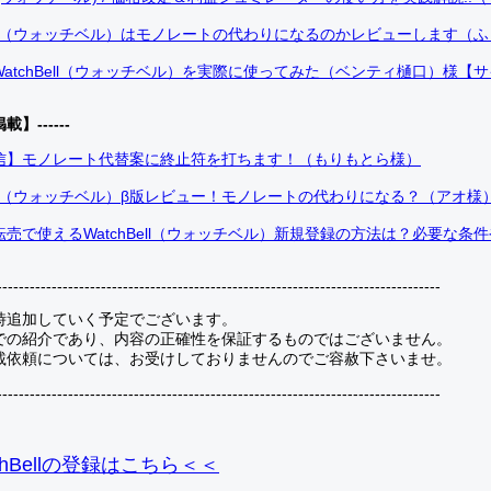
Bell（ウォッチベル）はモノレートの代わりになるのかレビューします（
atchBell（ウォッチベル）を実際に使ってみた（ベンティ樋口）様【
掲載】------
信】モノレート代替案に終止符を打ちます！（もりもとら様）
Bell（ウォッチベル）β版レビュー！モノレートの代わりになる？（アオ様
売で使えるWatchBell（ウォッチベル）新規登録の方法は？必要な条
---------------------------------------------------------------------------------
時追加していく予定でございます。
での紹介であり、内容の正確性を保証するものではございません。
載依頼については、お受けしておりませんのでご容赦下さいませ。
---------------------------------------------------------------------------------
hBellの登録
はこちら＜＜