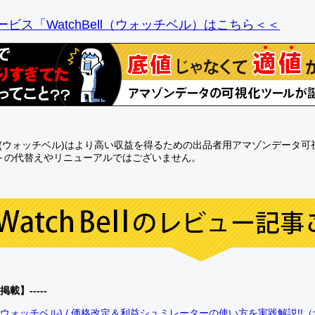
ビス「WatchBell（ウォッチベル）はこちら＜＜
Bell(ウォッチベル)はより高い収益を得るための出品者用アマゾンデータ
トの代替えやリニューアルではございません。
0掲載】-----
bell(ウォッチベル) / 価格改定＆利益シュミレーターの使い方を実践解説