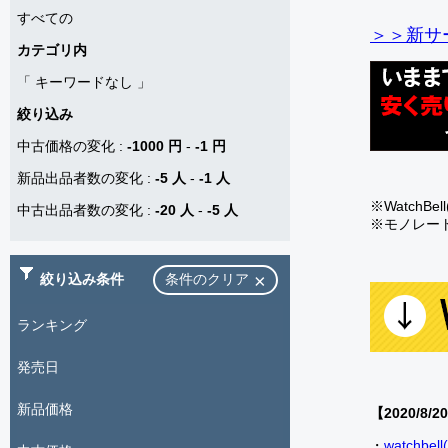
すべての
＞＞新サー
カテゴリ内
「
キーワードなし
」
絞り込み
中古価格の変化
:
-1000 円
-
-1 円
新品出品者数の変化
:
-5 人
-
-1 人
※Watch
中古出品者数の変化
:
-20 人
-
-5 人
※モノレー
絞り込み条件
条件のクリア
ランキング
発売日
新品価格
【2020/8/2
・
watch