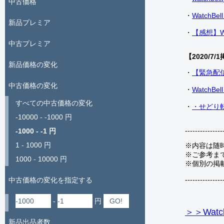
中古価格
・
Watch
新品プレミア
・
【感想】W
中古プレミア
【2020/7/1
新品価格の変化
・
【緊急配
中古価格の変化
・
Watch
すべての中古価格の変化
・
・せどり転
-10000 - -1000 円
---------------
-1000 - -1 円
1 - 1000 円
※内容は随
※ご参考ま
1000 - 10000 円
※個別の掲
---------------
中古価格の変化を指定する
-
円
＞＞Watc
新品出品者数