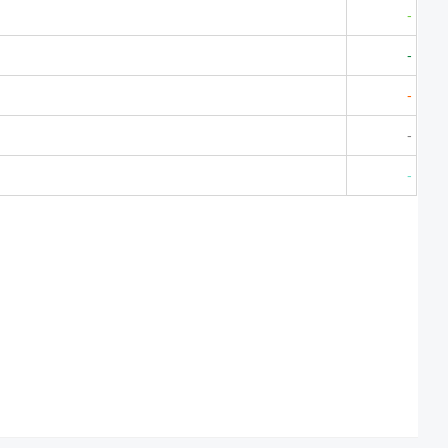
-
-
-
-
-