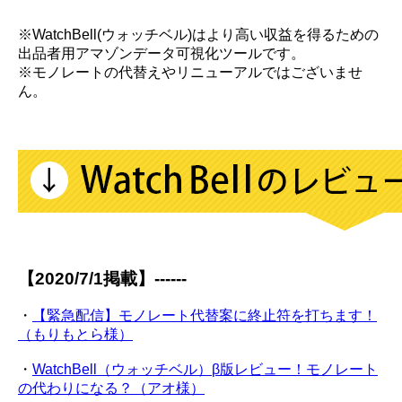
※WatchBell(ウォッチベル)はより高い収益を得るための
出品者用アマゾンデータ可視化ツールです。
※モノレートの代替えやリニューアルではございませ
ん。
【2020/7/1掲載】------
・
【緊急配信】モノレート代替案に終止符を打ちます！
（もりもとら様）
・
WatchBell（ウォッチベル）β版レビュー！モノレート
の代わりになる？（アオ様）