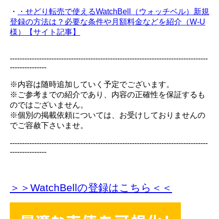
・
・せどり転売で使えるWatchBell（ウォッチベル）新規
登録の方法は？必要な条件や月額料金などを紹介（W-U
様）【サイト記事】
---------------------------------------------------------------------------------
---------------
※内容は随時追加していく予定でございます。
※ご参考までの紹介であり、内容の正確性を保証するも
のではございません。
※個別の掲載依頼については、お受けしておりませんの
でご容赦下さいませ。
---------------------------------------------------------------------------------
---------------
＞＞WatchBellの登録
はこちら＜＜